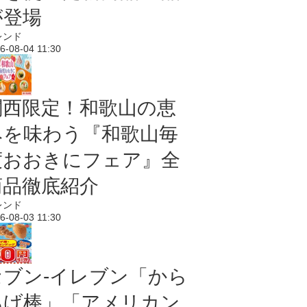
が登場
レンド
6-08-04 11:30
関西限定！和歌山の恵
みを味わう『和歌山毎
度おおきにフェア』全
商品徹底紹介
レンド
6-08-03 11:30
セブン‐イレブン「から
あげ棒」「アメリカン