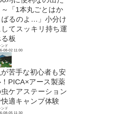
よ～「1本丸ごとはか
さばるのよ…」小分け
にしてスッキリ持ち運
べる板
レンド
6-08-02 11:00
虫が苦手な初心者も安
！PICA×アース製薬
の虫ケアステーション
で快適キャンプ体験
レンド
6-08-05 11:30