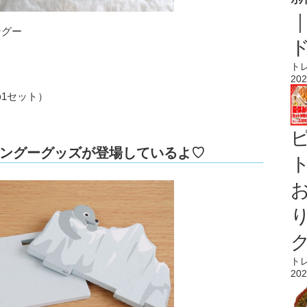
ングー
ト
）
202
1セット）
ングーグッズが登場しているよ♡
ト
ト
202