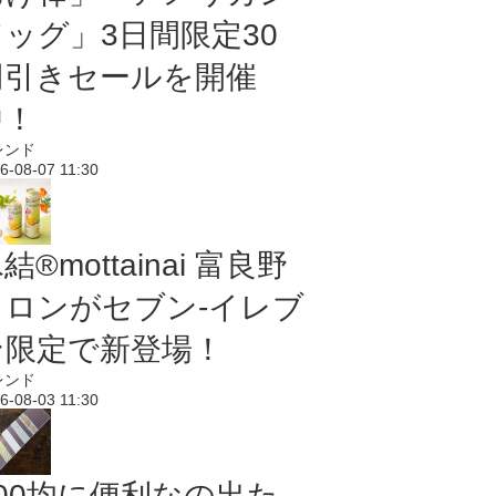
ドッグ」3日間限定30
円引きセールを開催
中！
レンド
6-08-07 11:30
結®mottainai 富良野
メロンがセブン‐イレブ
ン限定で新登場！
レンド
6-08-03 11:30
100均に便利なの出た