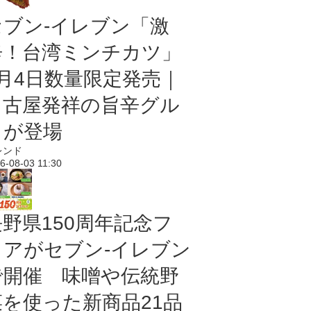
セブン-イレブン「激
辛！台湾ミンチカツ」
8月4日数量限定発売｜
名古屋発祥の旨辛グル
メが登場
レンド
6-08-03 11:30
長野県150周年記念フ
ェアがセブン-イレブン
で開催 味噌や伝統野
菜を使った新商品21品