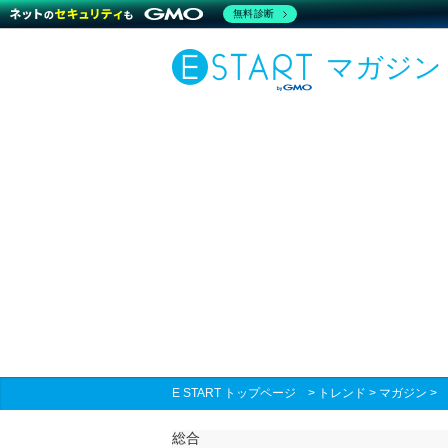
無料診断
マガジン
E START トップページ
>
トレンド
>
マガジン
総合