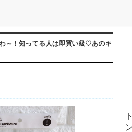
わ～！知ってる人は即買い級♡あのキ
ト