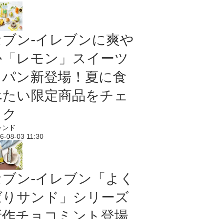
セブン‐イレブンに爽や
か「レモン」スイーツ
＆パン新登場！夏に食
べたい限定商品をチェ
ック
レンド
6-08-03 11:30
セブン‐イレブン「よく
ばりサンド」シリーズ
新作チョコミント登場