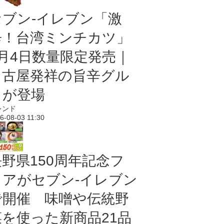
セブン-イレブン「激
辛！台湾ミンチカツ」
8月4日数量限定発売｜
名古屋発祥の旨辛グル
メが登場
レンド
6-08-03 11:30
長野県150周年記念フ
ェアがセブン-イレブン
で開催 味噌や伝統野
菜を使った新商品21品