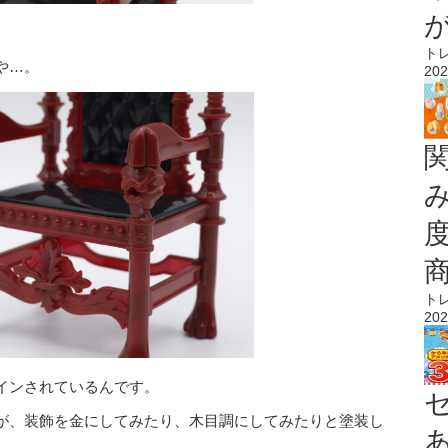
ト
や…。
202
ト
202
インされているんです。
が、装飾を金にしてみたり、木目調にしてみたりと塗装し
♪