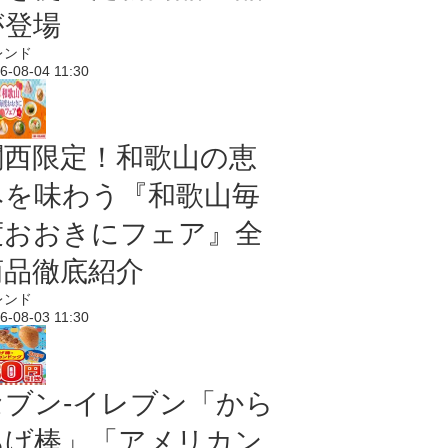
が登場
レンド
6-08-04 11:30
関西限定！和歌山の恵
みを味わう『和歌山毎
度おおきにフェア』全
商品徹底紹介
レンド
6-08-03 11:30
セブン‐イレブン「から
あげ棒」「アメリカン