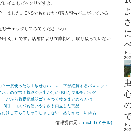
プレイにもピッタリですよ。
介しました。SNSでもたびたび購入報告が上がっている
ぜひチェックしてみてくださいね♪
24年3月）です。店舗により在庫切れ、取り扱っていない
ト
202
の？一度使ったら手放せない！マニアが絶賛するバスマット
心
ておくのが吉！収納やお出かけに便利なマルチバッグ
ナーだから着脱簡単♡ゴチャつく物をまとめるカバー
1.8円！コスパも使いやすさも両立した商品
ね付けしてもごちゃごちゃしない！ありがた～い商品
情報提供元：
michill (ミチル)
ト
202