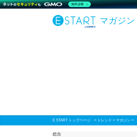
無料診断
マガジン
E START トップページ
>
トレンド
>
マガジン
総合