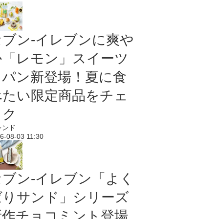
セブン‐イレブンに爽や
か「レモン」スイーツ
＆パン新登場！夏に食
べたい限定商品をチェ
ック
レンド
6-08-03 11:30
セブン‐イレブン「よく
ばりサンド」シリーズ
新作チョコミント登場