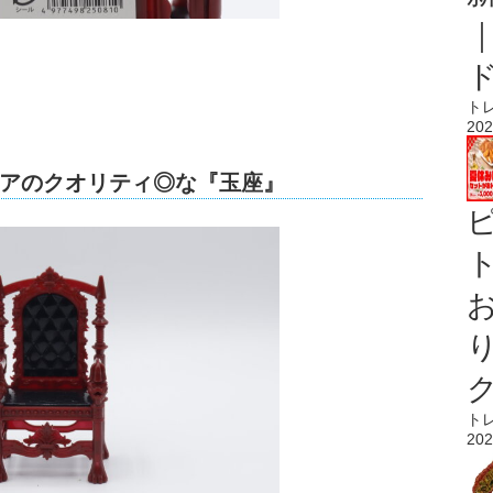
ト
202
アのクオリティ◎な『玉座』
ト
ト
202