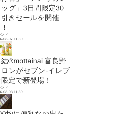
ドッグ」3日間限定30
円引きセールを開催
中！
レンド
6-08-07 11:30
結®mottainai 富良野
メロンがセブン‐イレブ
ン限定で新登場！
レンド
6-08-03 11:30
100均に便利なの出た