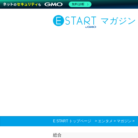
無料診断
マガジン
E START トップページ
>
エンタメ
>
マガジン
総合