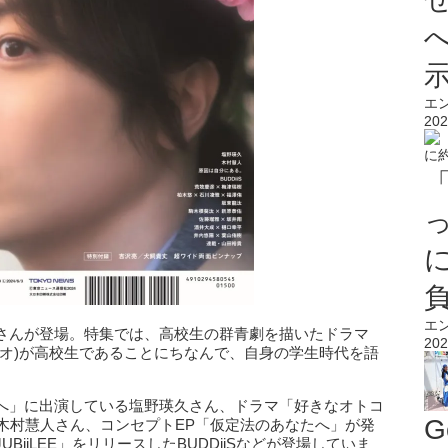
エ
202
エ
さんが登場。特集では、高校生の群青劇を描いたドラマ
202
レオ)が高校生であることにちなんで、自身の学生時代を語
へ」に出演している塩野瑛久さん、ドラマ「好きなオトコ
G
Sの木村慧人さん、コンセプトEP「仮定法のあなたへ」が発
iiLEE」をリリースしたBUDDiiSなどが登場していま