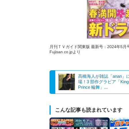
月刊ＴＶガイド関東版 最新号：2024年5月号 
Fujisan.co.jpより
髙橋海人が雑誌「anan」
場！3 部作グラビア「King
Prince 輪舞」...
こんな記事も読まれています