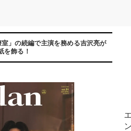
治療室」の続編で主演を務める吉沢亮が
表紙を飾る！
エ