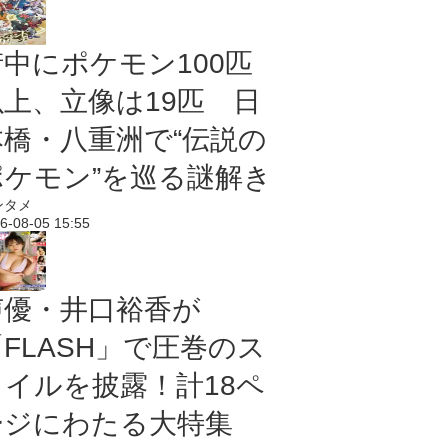
街中にポケモン100匹
以上、立像は19匹 日
本橋・八重洲で“伝説の
ポケモン”を巡る謎解き
ンタメ
6-08-05 15:55
声優・井口裕香が
「FLASH」で圧巻のス
タイルを披露！計18ペ
ージにわたる大特集