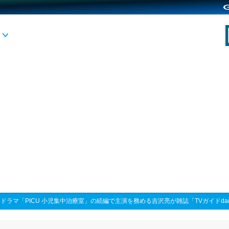
>
ドラマ「PICU 小児集中治療室」の続編で主演を務める吉沢亮が雑誌「TVガイドd