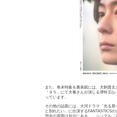
また、巻末特集＆裏表紙には、犬飼貴丈
「９５」にて犬養さんが演じる堺怜王(
っています。
その他の誌面には、大河ドラマ「光る君
と別れたい」に出演するFANTASTIC
売中の原因は自分にある。、シングル「JUB