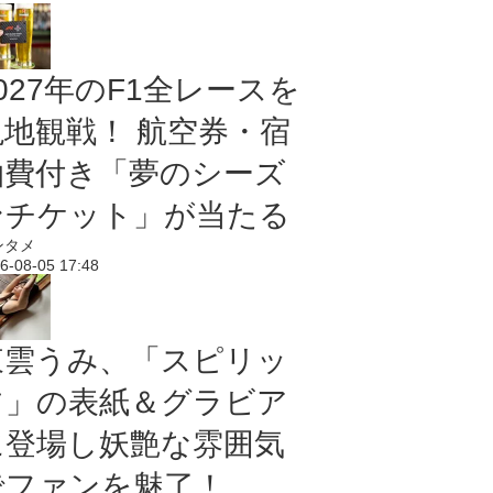
027年のF1全レースを
現地観戦！ 航空券・宿
泊費付き「夢のシーズ
ンチケット」が当たる
ンタメ
6-08-05 17:48
東雲うみ、「スピリッ
ツ」の表紙＆グラビア
に登場し妖艶な雰囲気
でファンを魅了！