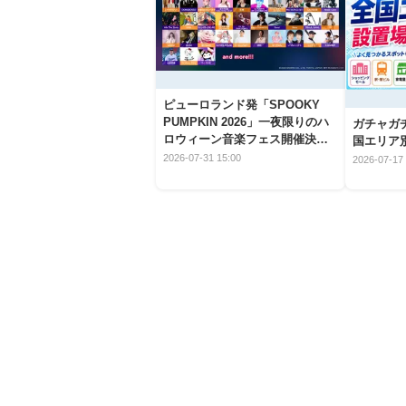
ピューロランド発「SPOOKY
PUMPKIN 2026」一夜限りのハ
ガチャガ
ロウィーン音楽フェス開催決
国エリア別
定！
2026-07-31 15:00
2026-07-17 