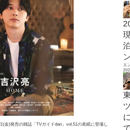
2
エ
202
金)発売の雑誌「TVガイドdan」vol.51の表紙に登場し