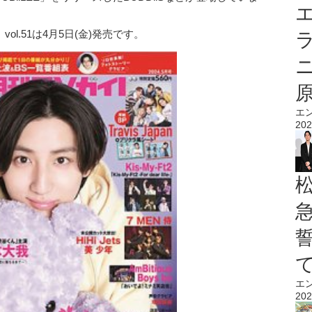
エ
ol.51は4月5日(金)発売です。
エ
202
エ
202