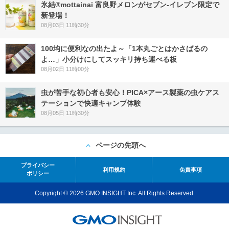
氷結®mottainai 富良野メロンがセブン‐イレブン限定で
新登場！
08月03日 11時30分
100均に便利なの出たよ～「1本丸ごとはかさばるの
よ…」小分けにしてスッキリ持ち運べる板
08月02日 11時00分
虫が苦手な初心者も安心！PICA×アース製薬の虫ケアス
テーションで快適キャンプ体験
08月05日 11時30分
ページの先頭へ
プライバシー
利用規約
免責事項
ポリシー
Copyright © 2026 GMO INSIGHT Inc. All Rights Reserved.