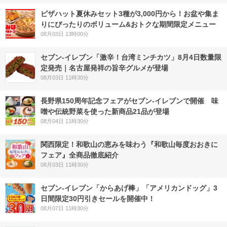
ピザハット夏休みセット3種が3,000円から！お盆や集ま
りにぴったりのボリューム&おトクな期間限定メニュー
08月03日 13時00分
セブン-イレブン「激辛！台湾ミンチカツ」8月4日数量限
定発売｜名古屋発祥の旨辛グルメが登場
08月03日 11時30分
長野県150周年記念フェアがセブン-イレブンで開催 味
噌や伝統野菜を使った新商品21品が登場
08月04日 11時30分
関西限定！和歌山の恵みを味わう『和歌山毎度おおきに
フェア』全商品徹底紹介
08月03日 11時30分
セブン‐イレブン「からあげ棒」「アメリカンドッグ」3
日間限定30円引きセールを開催中！
08月07日 11時30分