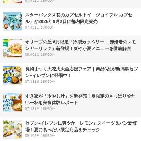
07月31日 11時30分
スターバックス初のカプセルトイ「ジョイフル カプセ
ル」が2026年8月2日に都内限定発売
07月31日 13時00分
オリーブの丘 8月限定「冷製カッペリーニ 赤海老のレモ
ンガーリック」新登場！爽やか夏メニューを徹底解説
08月01日 11時30分
長岡まつり大花火大会応援フェア｜商品6品が新潟県セブ
ン−イレブンに登場中！
07月31日 11時30分
すき家が「冷やし汁」を新発売！夏限定のさっぱり冷た
い一杯を実食体験レポート
07月31日 11時30分
セブン‐イレブンに爽やか「レモン」スイーツ＆パン新登
場！夏に食べたい限定商品をチェック
08月03日 11時30分