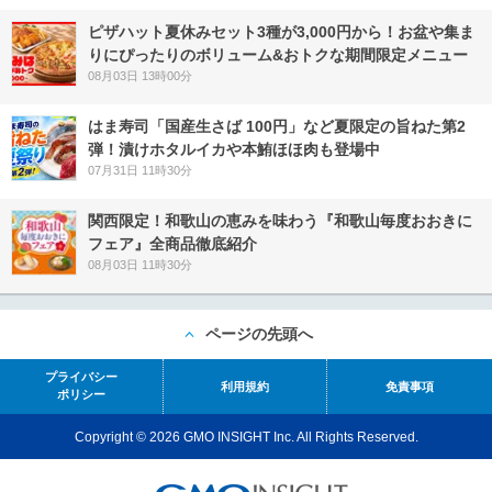
ピザハット夏休みセット3種が3,000円から！お盆や集ま
りにぴったりのボリューム&おトクな期間限定メニュー
08月03日 13時00分
はま寿司「国産生さば 100円」など夏限定の旨ねた第2
弾！漬けホタルイカや本鮪ほほ肉も登場中
07月31日 11時30分
関西限定！和歌山の恵みを味わう『和歌山毎度おおきに
フェア』全商品徹底紹介
08月03日 11時30分
ページの先頭へ
プライバシー
利用規約
免責事項
ポリシー
Copyright © 2026 GMO INSIGHT Inc. All Rights Reserved.