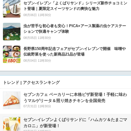
セブン‐イレブン「よくばりサンド」シリーズ新作チョコミン
ト登場｜夏限定スイーツサンドの爽快な魅力
08月06日 11時30分
虫が苦手な初心者も安心！PICA×アース製薬の虫ケアステー
ションで快適キャンプ体験
08月05日 11時30分
長野県150周年記念フェアがセブン-イレブンで開催 味噌や
伝統野菜を使った新商品21品が登場
08月04日 11時30分
トレンド | アクセスランキング
セブンカフェ ベーカリーに本格ピザ新登場！手軽に味わ
うマルゲリータ＆照り焼きチキンを全国発売
07月31日 11時30分
セブン‐イレブンよくばりサンドに「ハムカツ＆たまごマ
カロニ」が新登場！