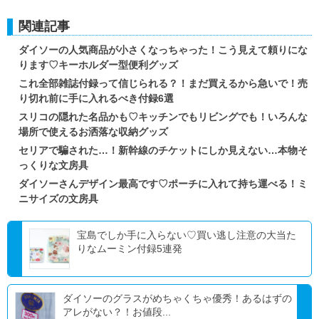
関連記事
ダイソーの人気商品が小さくなっちゃった！こう見えて頼りにな
ります♡キーホルダー型便利グッズ
これ全部雑誌付録って信じられる？！まだ買えるから急いで！売
り切れ前に手に入れるべき付録6選
スリコの隠れた名品かも♡キッチンでもリビングでも！いろんな
場所で使えるお洒落な収納グッズ
セリアで騙された…！新幹線のチケットにしか見えない…本物そ
っくりな文房具
ダイソーさんデザイン最高です♡ポーチに入れて持ち運べる！ミ
ニサイズの文房具
宝島でしか手に入らない♡買い逃し注意の大当た
りなムーミン付録5連発
ダイソーのグラスがめちゃくちゃ優秀！あるはずの
アレがない？！お値段...