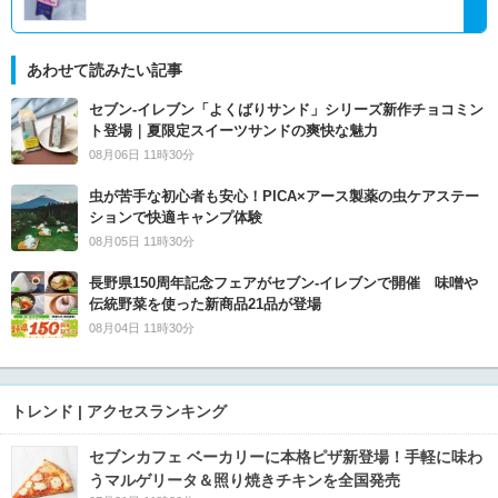
あわせて読みたい記事
セブン‐イレブン「よくばりサンド」シリーズ新作チョコミン
ト登場｜夏限定スイーツサンドの爽快な魅力
08月06日 11時30分
虫が苦手な初心者も安心！PICA×アース製薬の虫ケアステー
ションで快適キャンプ体験
08月05日 11時30分
長野県150周年記念フェアがセブン-イレブンで開催 味噌や
伝統野菜を使った新商品21品が登場
08月04日 11時30分
トレンド | アクセスランキング
セブンカフェ ベーカリーに本格ピザ新登場！手軽に味わ
うマルゲリータ＆照り焼きチキンを全国発売