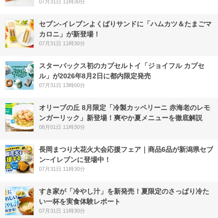
07月31日 11時30分
セブン‐イレブンよくばりサンドに「ハムカツ＆たまごマ
カロニ」が新登場！
07月31日 11時30分
スターバックス初のカプセルトイ「ジョイフル カプセ
ル」が2026年8月2日に都内限定発売
07月31日 13時00分
オリーブの丘 8月限定「冷製カッペリーニ 赤海老のレモ
ンガーリック」新登場！爽やか夏メニューを徹底解説
08月01日 11時30分
長岡まつり大花火大会応援フェア｜商品6品が新潟県セブ
ン−イレブンに登場中！
07月31日 11時30分
すき家が「冷やし汁」を新発売！夏限定のさっぱり冷た
い一杯を実食体験レポート
07月31日 11時30分