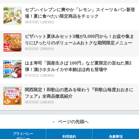
セブン‐イレブンに爽やか「レモン」スイーツ＆パン新登
場！夏に食べたい限定商品をチェック
08月03日 11時30分
ピザハット夏休みセット3種が3,000円から！お盆や集ま
りにぴったりのボリューム&おトクな期間限定メニュー
08月03日 13時00分
はま寿司「国産生さば 100円」など夏限定の旨ねた第2
弾！漬けホタルイカや本鮪ほほ肉も登場中
07月31日 11時30分
関西限定！和歌山の恵みを味わう『和歌山毎度おおきに
フェア』全商品徹底紹介
08月03日 11時30分
ページの先頭へ
プライバシー
利用規約
免責事項
ポリシー