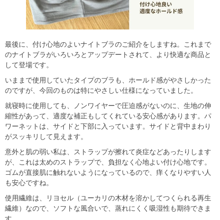
最後に、付け心地のよいナイトブラのご紹介をしますね。これまで
のナイトブラがいろいろとアップデートされて、より快適な商品と
して登場です。
いままで使用していたタイプのブラも、ホールド感がやさしかった
のですが、今回のものは特にやさしい仕様になっていました。
就寝時に使用しても、ノンワイヤーで圧迫感がないのに、生地の伸
縮性があって、適度な補正もしてくれている安心感があります。パ
ワーネットは、サイドと下部に入っています。サイドと背中まわり
がスッキリして見えます。
意外と肌の弱い私は、ストラップが擦れて炎症などあったりします
が、これは太めのストラップで、負担なく心地よい付け心地です。
ゴムが直接肌に触れないようになっているので、痒くなりやすい人
も安心ですね。
使用繊維は、リヨセル（ユーカリの木材を溶かしてつくられる再生
繊維）なので、ソフトな風合いで、蒸れにくく吸湿性も期待できま
す。