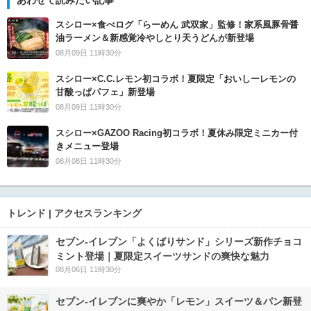
スシロー×食べログ「らーめん 武双家」監修！家系風豚骨醤
油ラーメン＆新感覚冷やしとり天うどんが新登場
08月09日 11時30分
スシロー×C.C.レモン初コラボ！夏限定「おいしーレモンの
甘酸っぱパフェ」新登場
08月09日 11時30分
スシロー×GAZOO Racing初コラボ！夏休み限定ミニカー付
きメニュー登場
08月08日 11時30分
トレンド | アクセスランキング
セブン‐イレブン「よくばりサンド」シリーズ新作チョコ
ミント登場｜夏限定スイーツサンドの爽快な魅力
08月06日 11時30分
セブン‐イレブンに爽やか「レモン」スイーツ＆パン新登