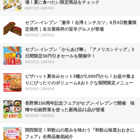
場！夏に食べたい限定商品をチェック
08月03日 11時30分
セブン-イレブン「激辛！台湾ミンチカツ」8月4日数量限
定発売｜名古屋発祥の旨辛グルメが登場
08月03日 11時30分
セブン‐イレブン「からあげ棒」「アメリカンドッグ」3
日間限定30円引きセールを開催中！
08月07日 11時30分
ピザハット夏休みセット3種が3,000円から！お盆や集ま
りにぴったりのボリューム&おトクな期間限定メニュー
08月03日 13時00分
長野県150周年記念フェアがセブン-イレブンで開催 味
噌や伝統野菜を使った新商品21品が登場
08月04日 11時30分
関西限定！和歌山の恵みを味わう『和歌山毎度おおきに
フェア』全商品徹底紹介