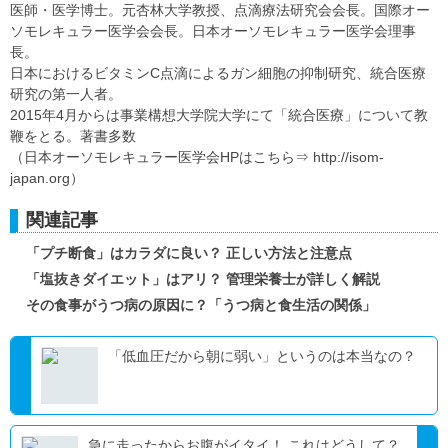
医師・医学博士。元杏林大学教授、点滴療法研究会会長。国際オー
ソモレキュラー医学会会長。日本オーソモレキュラー医学会理事
長。
日本におけるビタミンC点滴によるガン細胞の抑制研究、統合医療
研究の第一人者。
2015年4月からは事業構想大学院大学にて「統合医療」について教
鞭をとる。著書多数
（日本オーソモレキュラー医学会HPはこちら⇒ http://isom-
japan.org）
関連記事
「プチ断食」はカラダに良い？ 正しい方法と注意点
「塩抜きダイエット」はアリ？ 管理栄養士が詳しく解説
その食事がうつ病の原因に？「うつ病と食生活の関係」
「低血圧だから朝に弱い」というのは本当なの？
急に走ったからお腹がイタイ！ これはどうして？