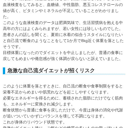
血液検査をしてみると、血糖値、中性脂肪、悪玉コレステロールの
値が高く、ビタミンやミネラルが不足していることがわかりまし
た。
このような血液検査のデータは肥満気味で、生活習慣病を抱える中
高年の方にはよくみられますが、若い女性には珍しいものでした。
患者さんの話しを聞くと、夏前に水着の似合うスタイルになりたい
と自己流で断食のようなことをして1か月で8kg近く体重を落とした
そうです。
目標体重になったのでダイエットを中止しましたが、普通の食事に
戻してもめまいや倦怠感が強く体調が戻らないと訴えていました。
急激な自己流ダイエットが招くリスク
このように体重を落とすときに、自己流の断食や食事制限をすると
栄養不足からめまいや肌荒れなどを起こしやすくなります。
必要なエネルギーを得るために、蓄積された脂肪にだけでなく筋肉
も、エネルギーに変換され減少します。
断食状態から普通に食事を戻しただけで、今度は身体の消化や代謝
が追いついていかずにバランスを壊して不調になります。
これが身体のリバウンド状態です。