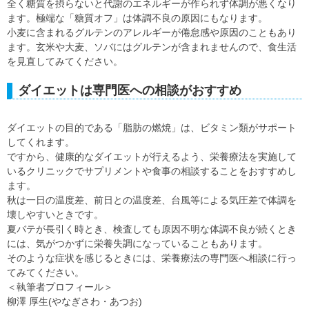
全く糖質を摂らないと代謝のエネルギーが作られず体調が悪くなり
ます。極端な「糖質オフ」は体調不良の原因にもなります。
小麦に含まれるグルテンのアレルギーが倦怠感や原因のこともあり
ます。玄米や大麦、ソバにはグルテンが含まれませんので、食生活
を見直してみてください。
ダイエットは専門医への相談がおすすめ
ダイエットの目的である「脂肪の燃焼」は、ビタミン類がサポート
してくれます。
ですから、健康的なダイエットが行えるよう、栄養療法を実施して
いるクリニックでサプリメントや食事の相談することをおすすめし
ます。
秋は一日の温度差、前日との温度差、台風等による気圧差で体調を
壊しやすいときです。
夏バテが長引く時とき、検査しても原因不明な体調不良が続くとき
には、気がつかずに栄養失調になっていることもあります。
そのような症状を感じるときには、栄養療法の専門医へ相談に行っ
てみてください。
＜執筆者プロフィール＞
柳澤 厚生(やなぎさわ・あつお)