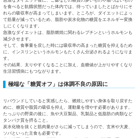
急激なダイエット後に、ご飯などの糖質の多いものや脂っぽいもの
を食べると飢餓状態だった体内では、待っていましたとばかりにそ
れらの吸収率が高まってしまいます。ところが、ダイエットによっ
て筋量が減っているため、脂肪や炭水化物の糖質をエネルギー変換
しにくくなります。
急激なダイエットは、脂肪燃焼に関わるレプチンというホルモンも
減少させます。
そして、食事量を戻した時には吸収率の高まった糖質を抑えるため
に、インスリンというホルモンもたくさん分泌されるようになりま
す。
その結果、太りやすくなることに加え、血糖値が上がりやすくなり
生活習慣病にもつながります。
極端な「糖質オフ」は体調不良の原因に
リバウンドしていると実感したら、燃焼しやすい身体を取り戻すた
めに、糖質や脂質の吸収を抑え、運動量を増やす必要があります。
たっぷりの野菜の後に、魚や大豆製品、乳製品と低脂肪の肉類など
タンパク質を摂ること。
炭水化物を抜くと筋肉量がさらに減ってしまうので、玄米や大麦、
ソバといった主食も必要です。