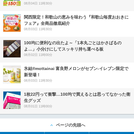
08月04日 11時30分
関西限定！和歌山の恵みを味わう『和歌山毎度おおきに
フェア』全商品徹底紹介
08月03日 11時30分
100均に便利なの出たよ～「1本丸ごとはかさばるの
よ…」小分けにしてスッキリ持ち運べる板
08月02日 11時00分
氷結®mottainai 富良野メロンがセブン‐イレブン限定で
新登場！
08月03日 11時30分
1枚22円って衝撃…100均で買えるとは思ってなかった衛
生グッズ
08月01日 11時00分
ページの先頭へ