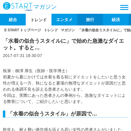
マガジン
総合
エンタメ
旅行
経済
トレンド
E START トップページ
トレンド
マガジン
「水着の似合うスタイルに」で始
「水着の似合うスタイルに」で始めた急激なダイエ
ット。すると…
2017-07-31 18:30:07
執筆：柳澤 厚生（医師・医学博士）
初夏から夏にかけては水着を着る前にダイエットをしたいと思う女
性が増える一方、秋になると夏場の無理なダイエットが原因だと思
われる体調不良を訴える患者さんもいます。
今回は、実際にあった患者さんの事例から、急激なダイエットによ
る弊害について、ご紹介したいと思います。
「水着の似合うスタイル」が原因で…
昨年も、耐え難い倦怠感を訴える若い女性の患者さんがいました。