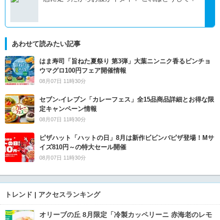
あわせて読みたい記事
はま寿司「旨ねた夏祭り 第3弾」大葉ニンニク香るビンチョ
ウマグロ100円フェア開催情報
08月07日 11時30分
セブン‐イレブン「カレーフェス」全15品商品詳細とお得な限
定キャンペーン情報
08月07日 11時30分
ピザハット「ハットの日」8月は新作ビビンバピザ登場！Mサ
イズ810円～の特大セール開催
08月07日 11時30分
トレンド | アクセスランキング
オリーブの丘 8月限定「冷製カッペリーニ 赤海老のレモ