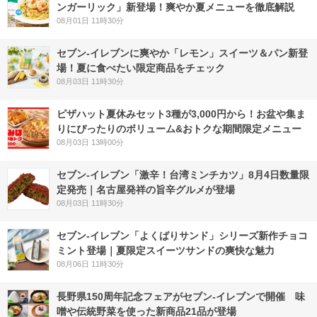
ンガーリック」新登場！爽やか夏メニューを徹底解説
08月01日 11時30分
セブン‐イレブンに爽やか「レモン」スイーツ＆パン新登
場！夏に食べたい限定商品をチェック
08月03日 11時30分
ピザハット夏休みセット3種が3,000円から！お盆や集ま
りにぴったりのボリューム&おトクな期間限定メニュー
08月03日 13時00分
セブン-イレブン「激辛！台湾ミンチカツ」8月4日数量限
定発売｜名古屋発祥の旨辛グルメが登場
08月03日 11時30分
セブン‐イレブン「よくばりサンド」シリーズ新作チョコ
ミント登場｜夏限定スイーツサンドの爽快な魅力
08月06日 11時30分
長野県150周年記念フェアがセブン-イレブンで開催 味
噌や伝統野菜を使った新商品21品が登場