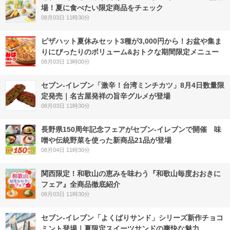
場！夏に食べたい限定商品をチェック
08月03日 11時30分
ピザハット夏休みセット3種が3,000円から！お盆や集ま
りにぴったりのボリューム&おトクな期間限定メニュー
08月03日 13時00分
セブン-イレブン「激辛！台湾ミンチカツ」8月4日数量限
定発売｜名古屋発祥の旨辛グルメが登場
08月03日 11時30分
長野県150周年記念フェアがセブン-イレブンで開催 味
噌や伝統野菜を使った新商品21品が登場
08月04日 11時30分
関西限定！和歌山の恵みを味わう『和歌山毎度おおきに
フェア』全商品徹底紹介
08月03日 11時30分
セブン‐イレブン「よくばりサンド」シリーズ新作チョコ
ミント登場｜夏限定スイーツサンドの爽快な魅力