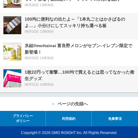
08月06日 11時30分
100均に便利なの出たよ～「1本丸ごとはかさばるの
よ…」小分けにしてスッキリ持ち運べる板
08月02日 11時00分
氷結®mottainai 富良野メロンがセブン‐イレブン限定で
新登場！
08月03日 11時30分
1枚22円って衝撃…100均で買えるとは思ってなかった衛
生グッズ
08月01日 11時00分
ページの先頭へ
プライバシー
利用規約
免責事項
ポリシー
Copyright © 2026 GMO INSIGHT Inc. All Rights Reserved.