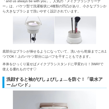
「and us always be with you」。人気の『メイクブラシクリーナ
ー』は、バケツ型で洗濯板状に4種類の凹凸があり、小さなブラシか
ら大きなブラシまで洗いやすく設計されています。
底部分はブラシが挿せるようになっていて、洗いから乾燥までこれ1
つでOK！上のバケツ部分にはパフを干すこともできます。
本体をひっくり返せばメイクブラシスタンドに早変わり！3WAYで
使える優れものです♡
洗顔すると袖がびしょびしょ…を防ぐ！「吸水ア
ームバンド」