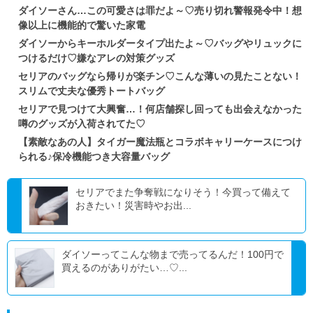
ダイソーさん…この可愛さは罪だよ～♡売り切れ警報発令中！想
像以上に機能的で驚いた家電
ダイソーからキーホルダータイプ出たよ～♡バッグやリュックに
つけるだけ♡嫌なアレの対策グッズ
セリアのバッグなら帰りが楽チン♡こんな薄いの見たことない！
スリムで丈夫な優秀トートバッグ
セリアで見つけて大興奮…！何店舗探し回っても出会えなかった
噂のグッズが入荷されてた♡
【素敵なあの人】タイガー魔法瓶とコラボキャリーケースにつけ
られる♪保冷機能つき大容量バッグ
セリアでまた争奪戦になりそう！今買って備えて
おきたい！災害時やお出...
ダイソーってこんな物まで売ってるんだ！100円で
買えるのがありがたい…♡...