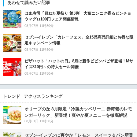
あわせて読みたい記事
はま寿司「旨ねた夏祭り 第3弾」大葉ニンニク香るビンチョ
ウマグロ100円フェア開催情報
08月07日 11時30分
セブン‐イレブン「カレーフェス」全15品商品詳細とお得な限
定キャンペーン情報
08月07日 11時30分
ピザハット「ハットの日」8月は新作ビビンバピザ登場！Mサ
イズ810円～の特大セール開催
08月07日 11時30分
トレンド | アクセスランキング
オリーブの丘 8月限定「冷製カッペリーニ 赤海老のレモ
ンガーリック」新登場！爽やか夏メニューを徹底解説
08月01日 11時30分
セブン‐イレブンに爽やか「レモン」スイーツ＆パン新登