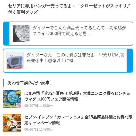
セリアに専用ハンガー売ってるよ～！クローゼットがスッキリ片
付く便利グッズ
ダイソーでこんな商品売ってるなんて…高級感が
スゴイ♡300円で買えると思...
ダイソーさん…この可愛さは罪だよ～♡売り切れ警
報発令中！想像以上に機...
あわせて読みたい記事
はま寿司「旨ねた夏祭り 第3弾」大葉ニンニク香るビンチョ
ウマグロ100円フェア開催情報
08月07日 11時30分
セブン‐イレブン「カレーフェス」全15品商品詳細とお得な限
定キャンペーン情報
08月07日 11時30分