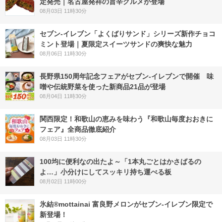
定発売｜名古屋発祥の旨辛グルメが登場
08月03日 11時30分
セブン‐イレブン「よくばりサンド」シリーズ新作チョコ
ミント登場｜夏限定スイーツサンドの爽快な魅力
08月06日 11時30分
長野県150周年記念フェアがセブン-イレブンで開催 味
噌や伝統野菜を使った新商品21品が登場
08月04日 11時30分
関西限定！和歌山の恵みを味わう『和歌山毎度おおきに
フェア』全商品徹底紹介
08月03日 11時30分
100均に便利なの出たよ～「1本丸ごとはかさばるの
よ…」小分けにしてスッキリ持ち運べる板
08月02日 11時00分
氷結®mottainai 富良野メロンがセブン‐イレブン限定で
新登場！