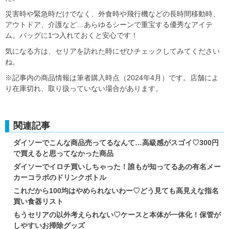
災害時や緊急時だけでなく、外食時や飛行機などの長時間移動時、
アウトドア、介護など…あらゆるシーンで重宝する優秀なアイテ
ム。バッグに1つ入れておくと安心です！
気になる方は、セリアを訪れた時にぜひチェックしてみてください
ね。
※記事内の商品情報は筆者購入時点（2024年4月）です。店舗によ
り在庫切れ、取り扱っていない場合があります。
関連記事
ダイソーでこんな商品売ってるなんて…高級感がスゴイ♡300円
で買えると思ってなかった商品
ダイソーでイロチ買いしちゃった！誰もが知ってるあの有名メー
カーコラボのドリンクボトル
これだから100均はやめられないわー♡どう見ても高見えな指名
買い食器リスト
もうセリアの以外考えられない♡ケースと本体が一体化！保管が
しやすいお掃除グッズ