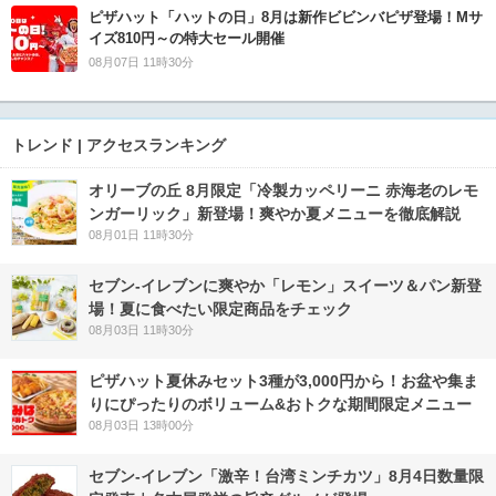
ピザハット「ハットの日」8月は新作ビビンバピザ登場！Mサ
イズ810円～の特大セール開催
08月07日 11時30分
トレンド | アクセスランキング
オリーブの丘 8月限定「冷製カッペリーニ 赤海老のレモ
ンガーリック」新登場！爽やか夏メニューを徹底解説
08月01日 11時30分
セブン‐イレブンに爽やか「レモン」スイーツ＆パン新登
場！夏に食べたい限定商品をチェック
08月03日 11時30分
ピザハット夏休みセット3種が3,000円から！お盆や集ま
りにぴったりのボリューム&おトクな期間限定メニュー
08月03日 13時00分
セブン-イレブン「激辛！台湾ミンチカツ」8月4日数量限