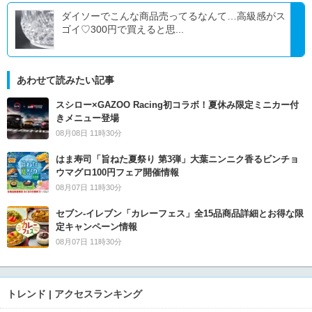
ダイソーでこんな商品売ってるなんて…高級感がス
ゴイ♡300円で買えると思...
あわせて読みたい記事
スシロー×GAZOO Racing初コラボ！夏休み限定ミニカー付
きメニュー登場
08月08日 11時30分
はま寿司「旨ねた夏祭り 第3弾」大葉ニンニク香るビンチョ
ウマグロ100円フェア開催情報
08月07日 11時30分
セブン‐イレブン「カレーフェス」全15品商品詳細とお得な限
定キャンペーン情報
08月07日 11時30分
トレンド | アクセスランキング