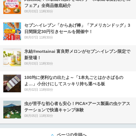
フェア』全商品徹底紹介
08月03日 11時30分
セブン‐イレブン「からあげ棒」「アメリカンドッグ」3
日間限定30円引きセールを開催中！
08月07日 11時30分
氷結®mottainai 富良野メロンがセブン‐イレブン限定で
新登場！
08月03日 11時30分
100均に便利なの出たよ～「1本丸ごとはかさばるの
よ…」小分けにしてスッキリ持ち運べる板
08月02日 11時00分
虫が苦手な初心者も安心！PICA×アース製薬の虫ケアス
テーションで快適キャンプ体験
08月05日 11時30分
ページの先頭へ