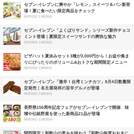
セブン‐イレブンに爽やか「レモン」スイーツ＆パン新登
場！夏に食べたい限定商品をチェック
08月03日 11時30分
セブン‐イレブン「よくばりサンド」シリーズ新作チョコ
ミント登場｜夏限定スイーツサンドの爽快な魅力
08月06日 11時30分
ピザハット夏休みセット3種が3,000円から！お盆や集ま
りにぴったりのボリューム&おトクな期間限定メニュー
08月03日 13時00分
セブン-イレブン「激辛！台湾ミンチカツ」8月4日数量限
定発売｜名古屋発祥の旨辛グルメが登場
08月03日 11時30分
長野県150周年記念フェアがセブン-イレブンで開催 味
噌や伝統野菜を使った新商品21品が登場
08月04日 11時30分
関西限定！和歌山の恵みを味わう『和歌山毎度おおきに