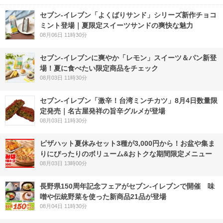
セブン‐イレブン「よくばりサンド」シリーズ新作チョコ
ミント登場｜夏限定スイーツサンドの爽快な魅力
08月06日 11時30分
セブン‐イレブンに爽やか「レモン」スイーツ＆パン新登
場！夏に食べたい限定商品をチェック
08月03日 11時30分
セブン-イレブン「激辛！台湾ミンチカツ」8月4日数量限
定発売｜名古屋発祥の旨辛グルメが登場
08月03日 11時30分
ピザハット夏休みセット3種が3,000円から！お盆や集ま
りにぴったりのボリューム&おトクな期間限定メニュー
08月03日 13時00分
長野県150周年記念フェアがセブン-イレブンで開催 味
噌や伝統野菜を使った新商品21品が登場
08月04日 11時30分