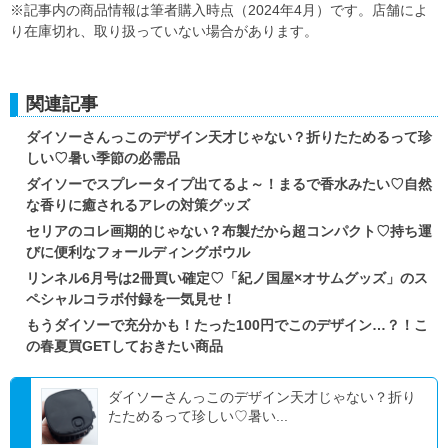
※記事内の商品情報は筆者購入時点（2024年4月）です。店舗によ
り在庫切れ、取り扱っていない場合があります。
関連記事
ダイソーさんっこのデザイン天才じゃない？折りたためるって珍
しい♡暑い季節の必需品
ダイソーでスプレータイプ出てるよ～！まるで香水みたい♡自然
な香りに癒されるアレの対策グッズ
セリアのコレ画期的じゃない？布製だから超コンパクト♡持ち運
びに便利なフォールディングボウル
リンネル6月号は2冊買い確定♡「紀ノ国屋×オサムグッズ」のス
ペシャルコラボ付録を一気見せ！
もうダイソーで充分かも！たった100円でこのデザイン…？！こ
の春夏買GETしておきたい商品
ダイソーさんっこのデザイン天才じゃない？折り
たためるって珍しい♡暑い...