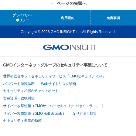
ページの先頭へ
プライバシー
利用規約
免責事項
ポリシー
Copyright © 2026 GMO INSIGHT Inc. All Rights Reserved.
GMOインターネットグループのセキュリティ事業について
世界初総合ネットセキュリティサービス「GMOセキュリティ24」
パスワード漏洩診断
Webサイトリスク診断
セキュリティ相談AIチャットボット
実在証明・盗聴対策
サイバー攻撃対策（GMOサイバーセキュリティ byイエラエ）
サイバー攻撃対策（GMO Flatt Security）
なりすまし対策
セキュリティ事業の軌跡