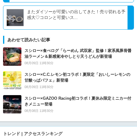
またダイソーが可愛いの出してきた！売り切れる予
感大♡コロンと可愛いス...
あわせて読みたい記事
スシロー×食べログ「らーめん 武双家」監修！家系風豚骨醤
油ラーメン＆新感覚冷やしとり天うどんが新登場
08月09日 11時30分
スシロー×C.C.レモン初コラボ！夏限定「おいしーレモンの
甘酸っぱパフェ」新登場
08月09日 11時30分
スシロー×GAZOO Racing初コラボ！夏休み限定ミニカー付
きメニュー登場
08月08日 11時30分
トレンド | アクセスランキング