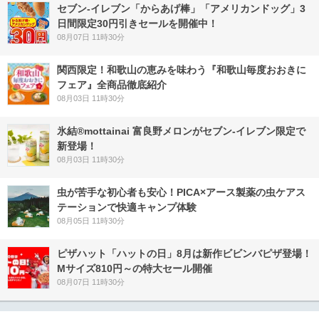
セブン‐イレブン「からあげ棒」「アメリカンドッグ」3
日間限定30円引きセールを開催中！
08月07日 11時30分
関西限定！和歌山の恵みを味わう『和歌山毎度おおきに
フェア』全商品徹底紹介
08月03日 11時30分
氷結®mottainai 富良野メロンがセブン‐イレブン限定で
新登場！
08月03日 11時30分
虫が苦手な初心者も安心！PICA×アース製薬の虫ケアス
テーションで快適キャンプ体験
08月05日 11時30分
ピザハット「ハットの日」8月は新作ビビンバピザ登場！
Mサイズ810円～の特大セール開催
08月07日 11時30分