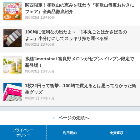
関西限定！和歌山の恵みを味わう『和歌山毎度おおきに
フェア』全商品徹底紹介
08月03日 11時30分
100均に便利なの出たよ～「1本丸ごとはかさばるの
よ…」小分けにしてスッキリ持ち運べる板
08月02日 11時00分
氷結®mottainai 富良野メロンがセブン‐イレブン限定で
新登場！
08月03日 11時30分
1枚22円って衝撃…100均で買えるとは思ってなかった衛
生グッズ
08月01日 11時00分
ページの先頭へ
プライバシー
利用規約
免責事項
ポリシー