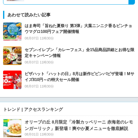
あわせて読みたい記事
はま寿司「旨ねた夏祭り 第3弾」大葉ニンニク香るビンチョ
ウマグロ100円フェア開催情報
08月07日 11時30分
セブン‐イレブン「カレーフェス」全15品商品詳細とお得な限
定キャンペーン情報
08月07日 11時30分
ピザハット「ハットの日」8月は新作ビビンバピザ登場！Mサ
イズ810円～の特大セール開催
08月07日 11時30分
トレンド | アクセスランキング
オリーブの丘 8月限定「冷製カッペリーニ 赤海老のレモ
ンガーリック」新登場！爽やか夏メニューを徹底解説
08月01日 11時30分