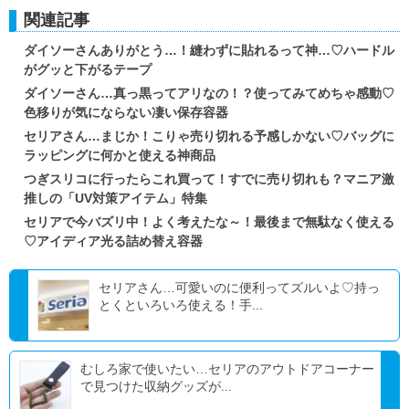
関連記事
ダイソーさんありがとう…！縫わずに貼れるって神…♡ハードル
がグッと下がるテープ
ダイソーさん…真っ黒ってアリなの！？使ってみてめちゃ感動♡
色移りが気にならない凄い保存容器
セリアさん…まじか！こりゃ売り切れる予感しかない♡バッグに
ラッピングに何かと使える神商品
つぎスリコに行ったらこれ買って！すでに売り切れも？マニア激
推しの「UV対策アイテム」特集
セリアで今バズリ中！よく考えたな～！最後まで無駄なく使える
♡アイディア光る詰め替え容器
セリアさん…可愛いのに便利ってズルいよ♡持っ
とくといろいろ使える！手...
むしろ家で使いたい…セリアのアウトドアコーナー
で見つけた収納グッズが...