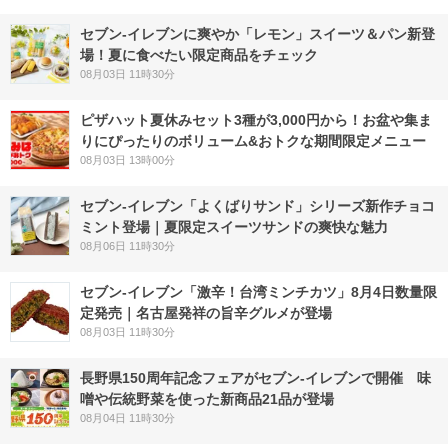
セブン‐イレブンに爽やか「レモン」スイーツ＆パン新登
場！夏に食べたい限定商品をチェック
08月03日 11時30分
ピザハット夏休みセット3種が3,000円から！お盆や集ま
りにぴったりのボリューム&おトクな期間限定メニュー
08月03日 13時00分
セブン‐イレブン「よくばりサンド」シリーズ新作チョコ
ミント登場｜夏限定スイーツサンドの爽快な魅力
08月06日 11時30分
セブン-イレブン「激辛！台湾ミンチカツ」8月4日数量限
定発売｜名古屋発祥の旨辛グルメが登場
08月03日 11時30分
長野県150周年記念フェアがセブン-イレブンで開催 味
噌や伝統野菜を使った新商品21品が登場
08月04日 11時30分