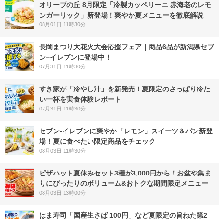
オリーブの丘 8月限定「冷製カッペリーニ 赤海老のレモ
ンガーリック」新登場！爽やか夏メニューを徹底解説
08月01日 11時30分
長岡まつり大花火大会応援フェア｜商品6品が新潟県セブ
ン−イレブンに登場中！
07月31日 11時30分
すき家が「冷やし汁」を新発売！夏限定のさっぱり冷た
い一杯を実食体験レポート
07月31日 11時30分
セブン‐イレブンに爽やか「レモン」スイーツ＆パン新登
場！夏に食べたい限定商品をチェック
08月03日 11時30分
ピザハット夏休みセット3種が3,000円から！お盆や集ま
りにぴったりのボリューム&おトクな期間限定メニュー
08月03日 13時00分
はま寿司「国産生さば 100円」など夏限定の旨ねた第2