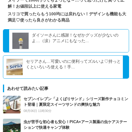
ダイソーで1000円ってちょっとな～…って思ったけど買って正
解！お値段以上に使える家電
スリコで買ったらもう100均には戻れない！デザインも機能も大
満足♡使ったら良さがわかる商品
ダイソーさんに感謝！なぜかグッズが少ないの
よ…（涙）アニメにもなった...
セリアさん…可愛いのに便利ってズルいよ♡持っと
くといろいろ使える！手...
あわせて読みたい記事
セブン‐イレブン「よくばりサンド」シリーズ新作チョコミン
ト登場｜夏限定スイーツサンドの爽快な魅力
08月06日 11時30分
虫が苦手な初心者も安心！PICA×アース製薬の虫ケアステー
ションで快適キャンプ体験