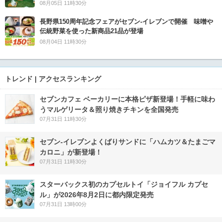
08月05日 11時30分
長野県150周年記念フェアがセブン-イレブンで開催 味噌や
伝統野菜を使った新商品21品が登場
08月04日 11時30分
トレンド | アクセスランキング
セブンカフェ ベーカリーに本格ピザ新登場！手軽に味わ
うマルゲリータ＆照り焼きチキンを全国発売
07月31日 11時30分
セブン‐イレブンよくばりサンドに「ハムカツ＆たまごマ
カロニ」が新登場！
07月31日 11時30分
スターバックス初のカプセルトイ「ジョイフル カプセ
ル」が2026年8月2日に都内限定発売
07月31日 13時00分