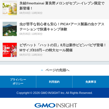
氷結®mottainai 富良野メロンがセブン‐イレブン限定で
新登場！
08月03日 11時30分
虫が苦手な初心者も安心！PICA×アース製薬の虫ケアス
テーションで快適キャンプ体験
08月05日 11時30分
ピザハット「ハットの日」8月は新作ビビンバピザ登場！
Mサイズ810円～の特大セール開催
08月07日 11時30分
ページの先頭へ
プライバシー
利用規約
免責事項
ポリシー
Copyright © 2026 GMO INSIGHT Inc. All Rights Reserved.