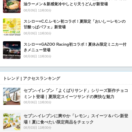
油ラーメン＆新感覚冷やしとり天うどんが新登場
08月09日 11時30分
スシロー×C.C.レモン初コラボ！夏限定「おいしーレモンの
甘酸っぱパフェ」新登場
08月09日 11時30分
スシロー×GAZOO Racing初コラボ！夏休み限定ミニカー付
きメニュー登場
08月08日 11時30分
トレンド | アクセスランキング
セブン‐イレブン「よくばりサンド」シリーズ新作チョコ
ミント登場｜夏限定スイーツサンドの爽快な魅力
08月06日 11時30分
セブン‐イレブンに爽やか「レモン」スイーツ＆パン新登
場！夏に食べたい限定商品をチェック
08月03日 11時30分