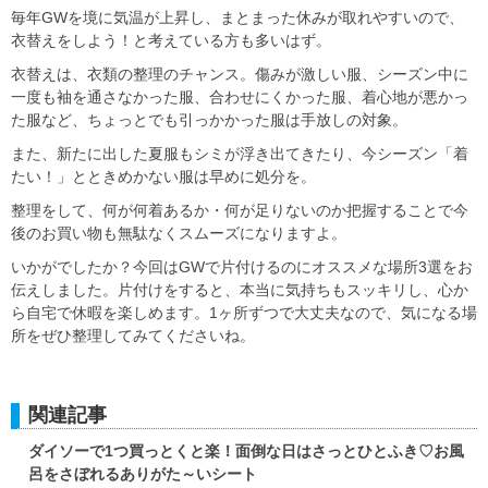
毎年GWを境に気温が上昇し、まとまった休みが取れやすいので、
衣替えをしよう！と考えている方も多いはず。
衣替えは、衣類の整理のチャンス。傷みが激しい服、シーズン中に
一度も袖を通さなかった服、合わせにくかった服、着心地が悪かっ
た服など、ちょっとでも引っかかった服は手放しの対象。
また、新たに出した夏服もシミが浮き出てきたり、今シーズン「着
たい！」とときめかない服は早めに処分を。
整理をして、何が何着あるか・何が足りないのか把握することで今
後のお買い物も無駄なくスムーズになりますよ。
いかがでしたか？今回はGWで片付けるのにオススメな場所3選をお
伝えしました。片付けをすると、本当に気持ちもスッキリし、心か
ら自宅で休暇を楽しめます。1ヶ所ずつで大丈夫なので、気になる場
所をぜひ整理してみてくださいね。
関連記事
ダイソーで1つ買っとくと楽！面倒な日はさっとひとふき♡お風
呂をさぼれるありがた～いシート