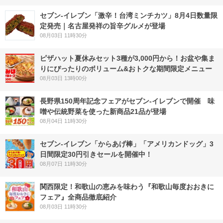
セブン-イレブン「激辛！台湾ミンチカツ」8月4日数量限
定発売｜名古屋発祥の旨辛グルメが登場
08月03日 11時30分
ピザハット夏休みセット3種が3,000円から！お盆や集ま
りにぴったりのボリューム&おトクな期間限定メニュー
08月03日 13時00分
長野県150周年記念フェアがセブン-イレブンで開催 味
噌や伝統野菜を使った新商品21品が登場
08月04日 11時30分
セブン‐イレブン「からあげ棒」「アメリカンドッグ」3
日間限定30円引きセールを開催中！
08月07日 11時30分
関西限定！和歌山の恵みを味わう『和歌山毎度おおきに
フェア』全商品徹底紹介
08月03日 11時30分