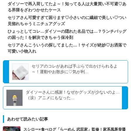
ダイソーで再入荷してたよ～！知ってる人は大量買い不可避♡あ
る界隈をざわつかせたケース
セリアさん可愛すぎて困ります♡小さいのに繊細で美しい♡つい
見惚れちゃうミニチュアグッズ
ひょっとしてコレ…ダイソーの隠れた名品では…？ランチバッグ
の困った！を解決できちゃう保冷剤
セリアさんこういうの探してました…！サイズが絶妙♡お洒落で
可愛い小物入れ
セリアのコレがあれば手ぶらで出かけられるよ
～！運動やお散歩に♡気が利...
ダイソーさんに感謝！なぜかグッズが少ないのよ…
（涙）アニメにもなった...
あわせて読みたい記事
スシロー×食べログ「らーめん 武双家」監修！家系風豚骨醤