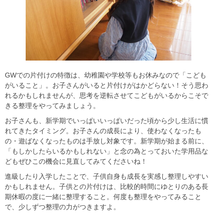
GWでの片付けの特徴は、幼稚園や学校等もお休みなので「こども
がいること」。お子さんがいると片付けがはかどらない！そう思わ
れるかもしれませんが、思考を逆転させてこどもがいるからこそで
きる整理をやってみましょう。
お子さんも、新学期でいっぱいいっぱいだった頃から少し生活に慣
れてきたタイミング。お子さんの成長により、使わなくなったも
の・遊ばなくなったものは手放し対象です。新学期が始まる前に、
「もしかしたらいるかもしれない」と念の為とっておいた学用品な
どもぜひこの機会に見直してみてくださいね！
進級したり入学したことで、子供自身も成長を実感し整理しやすい
かもしれません。子供との片付けは、比較的時間にゆとりのある長
期休暇の度に一緒に整理すること。何度も整理をやってみること
で、少しずつ整理の力がつきますよ。