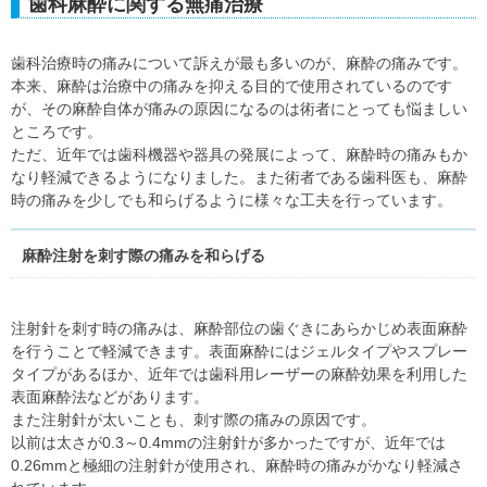
歯科麻酔に関する無痛治療
歯科治療時の痛みについて訴えが最も多いのが、麻酔の痛みです。
本来、麻酔は治療中の痛みを抑える目的で使用されているのです
が、その麻酔自体が痛みの原因になるのは術者にとっても悩ましい
ところです。
ただ、近年では歯科機器や器具の発展によって、麻酔時の痛みもか
なり軽減できるようになりました。また術者である歯科医も、麻酔
時の痛みを少しでも和らげるように様々な工夫を行っています。
麻酔注射を刺す際の痛みを和らげる
注射針を刺す時の痛みは、麻酔部位の歯ぐきにあらかじめ表面麻酔
を行うことで軽減できます。表面麻酔にはジェルタイプやスプレー
タイプがあるほか、近年では歯科用レーザーの麻酔効果を利用した
表面麻酔法などがあります。
また注射針が太いことも、刺す際の痛みの原因です。
以前は太さが0.3～0.4mmの注射針が多かったですが、近年では
0.26mmと極細の注射針が使用され、麻酔時の痛みがかなり軽減さ