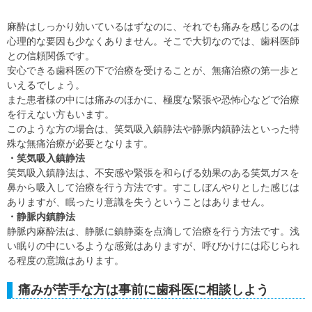
麻酔はしっかり効いているはずなのに、それでも痛みを感じるのは
心理的な要因も少なくありません。そこで大切なのでは、歯科医師
との信頼関係です。
安心できる歯科医の下で治療を受けることが、無痛治療の第一歩と
いえるでしょう。
また患者様の中には痛みのほかに、極度な緊張や恐怖心などで治療
を行えない方もいます。
このような方の場合は、笑気吸入鎮静法や静脈内鎮静法といった特
殊な無痛治療が必要となります。
・笑気吸入鎮静法
笑気吸入鎮静法は、不安感や緊張を和らげる効果のある笑気ガスを
鼻から吸入して治療を行う方法です。すこしぼんやりとした感じは
ありますが、眠ったり意識を失うということはありません。
・静脈内鎮静法
静脈内麻酔法は、静脈に鎮静薬を点滴して治療を行う方法です。浅
い眠りの中にいるような感覚はありますが、呼びかけには応じられ
る程度の意識はあります。
痛みが苦手な方は事前に歯科医に相談しよう