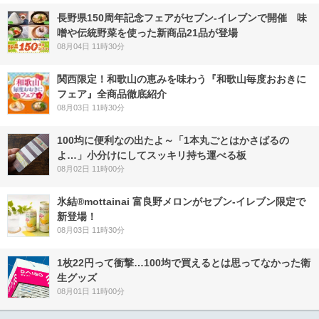
長野県150周年記念フェアがセブン-イレブンで開催 味
噌や伝統野菜を使った新商品21品が登場
08月04日 11時30分
関西限定！和歌山の恵みを味わう『和歌山毎度おおきに
フェア』全商品徹底紹介
08月03日 11時30分
100均に便利なの出たよ～「1本丸ごとはかさばるの
よ…」小分けにしてスッキリ持ち運べる板
08月02日 11時00分
氷結®mottainai 富良野メロンがセブン‐イレブン限定で
新登場！
08月03日 11時30分
1枚22円って衝撃…100均で買えるとは思ってなかった衛
生グッズ
08月01日 11時00分