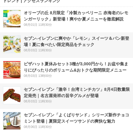
トレンド | アクセスランキング
オリーブの丘 8月限定「冷製カッペリーニ 赤海老のレモ
ンガーリック」新登場！爽やか夏メニューを徹底解説
08月01日 11時30分
セブン‐イレブンに爽やか「レモン」スイーツ＆パン新登
場！夏に食べたい限定商品をチェック
08月03日 11時30分
ピザハット夏休みセット3種が3,000円から！お盆や集ま
りにぴったりのボリューム&おトクな期間限定メニュー
08月03日 13時00分
セブン-イレブン「激辛！台湾ミンチカツ」8月4日数量限
定発売｜名古屋発祥の旨辛グルメが登場
08月03日 11時30分
セブン‐イレブン「よくばりサンド」シリーズ新作チョコ
ミント登場｜夏限定スイーツサンドの爽快な魅力
08月06日 11時30分