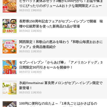
ピザハット夏休みセット3種が3,000円から！お盆や集ま
りにぴったりのボリューム&おトクな期間限定メニュー
08月03日 13時00分
長野県150周年記念フェアがセブン-イレブンで開催 味
噌や伝統野菜を使った新商品21品が登場
08月04日 11時30分
関西限定！和歌山の恵みを味わう『和歌山毎度おおきに
フェア』全商品徹底紹介
08月03日 11時30分
セブン‐イレブン「からあげ棒」「アメリカンドッグ」3
日間限定30円引きセールを開催中！
08月07日 11時30分
氷結®mottainai 富良野メロンがセブン‐イレブン限定で
新登場！
08月03日 11時30分
100均に便利なの出たよ～「1本丸ごとはかさばるの