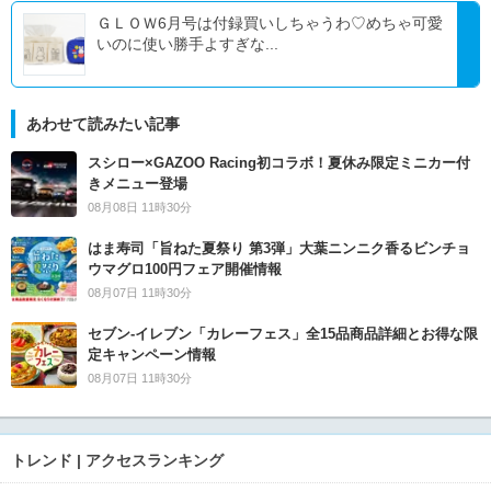
ＧＬＯＷ6月号は付録買いしちゃうわ♡めちゃ可愛
いのに使い勝手よすぎな...
あわせて読みたい記事
スシロー×GAZOO Racing初コラボ！夏休み限定ミニカー付
きメニュー登場
08月08日 11時30分
はま寿司「旨ねた夏祭り 第3弾」大葉ニンニク香るビンチョ
ウマグロ100円フェア開催情報
08月07日 11時30分
セブン‐イレブン「カレーフェス」全15品商品詳細とお得な限
定キャンペーン情報
08月07日 11時30分
トレンド | アクセスランキング