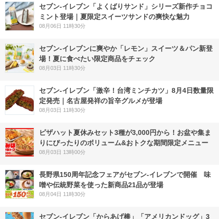
セブン‐イレブン「よくばりサンド」シリーズ新作チョコ
ミント登場｜夏限定スイーツサンドの爽快な魅力
08月06日 11時30分
セブン‐イレブンに爽やか「レモン」スイーツ＆パン新登
場！夏に食べたい限定商品をチェック
08月03日 11時30分
セブン-イレブン「激辛！台湾ミンチカツ」8月4日数量限
定発売｜名古屋発祥の旨辛グルメが登場
08月03日 11時30分
ピザハット夏休みセット3種が3,000円から！お盆や集ま
りにぴったりのボリューム&おトクな期間限定メニュー
08月03日 13時00分
長野県150周年記念フェアがセブン-イレブンで開催 味
噌や伝統野菜を使った新商品21品が登場
08月04日 11時30分
セブン‐イレブン「からあげ棒」「アメリカンドッグ」3