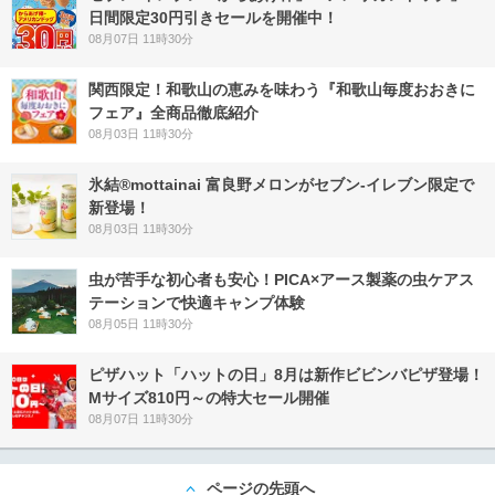
日間限定30円引きセールを開催中！
08月07日 11時30分
関西限定！和歌山の恵みを味わう『和歌山毎度おおきに
フェア』全商品徹底紹介
08月03日 11時30分
氷結®mottainai 富良野メロンがセブン‐イレブン限定で
新登場！
08月03日 11時30分
虫が苦手な初心者も安心！PICA×アース製薬の虫ケアス
テーションで快適キャンプ体験
08月05日 11時30分
ピザハット「ハットの日」8月は新作ビビンバピザ登場！
Mサイズ810円～の特大セール開催
08月07日 11時30分
ページの先頭へ