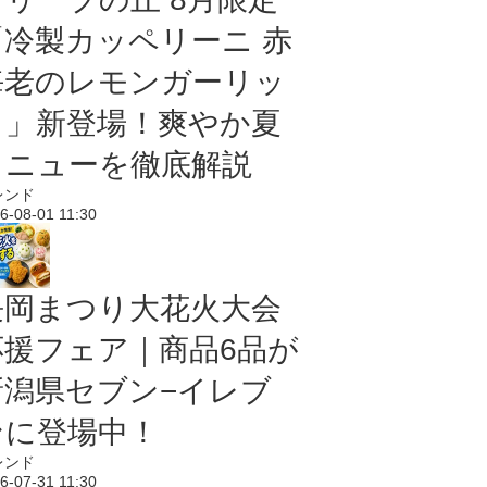
「冷製カッペリーニ 赤
海老のレモンガーリッ
ク」新登場！爽やか夏
メニューを徹底解説
レンド
6-08-01 11:30
長岡まつり大花火大会
応援フェア｜商品6品が
新潟県セブン−イレブ
ンに登場中！
レンド
6-07-31 11:30