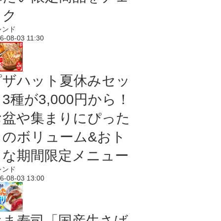
ック
レンド
6-08-03 11:30
ピザハット夏休みセッ
3種が3,000円から！
お盆や集まりにぴった
りのボリューム&おト
クな期間限定メニュー
レンド
6-08-03 13:00
はま寿司「国産生さば