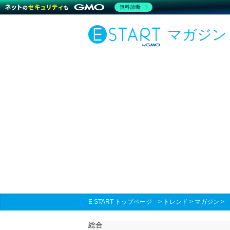
無料診断
マガジン
E START トップページ
>
トレンド
>
マガジン
総合