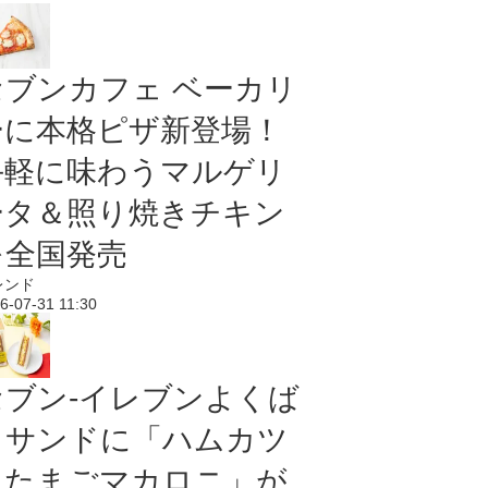
セブンカフェ ベーカリ
ーに本格ピザ新登場！
手軽に味わうマルゲリ
ータ＆照り焼きチキン
を全国発売
レンド
6-07-31 11:30
セブン‐イレブンよくば
りサンドに「ハムカツ
＆たまごマカロニ」が