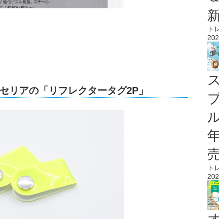
ト
202
セリアの「リフレクタータグ2P」
ル
ト
202