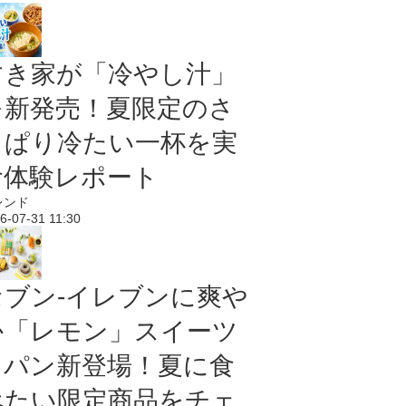
すき家が「冷やし汁」
を新発売！夏限定のさ
っぱり冷たい一杯を実
食体験レポート
レンド
6-07-31 11:30
セブン‐イレブンに爽や
か「レモン」スイーツ
＆パン新登場！夏に食
べたい限定商品をチェ