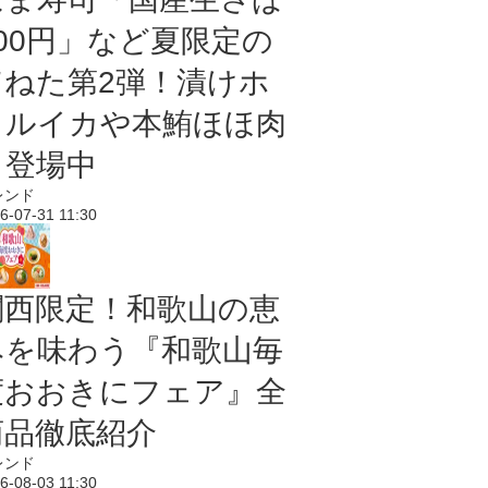
100円」など夏限定の
旨ねた第2弾！漬けホ
タルイカや本鮪ほほ肉
も登場中
レンド
6-07-31 11:30
関西限定！和歌山の恵
みを味わう『和歌山毎
度おおきにフェア』全
商品徹底紹介
レンド
6-08-03 11:30