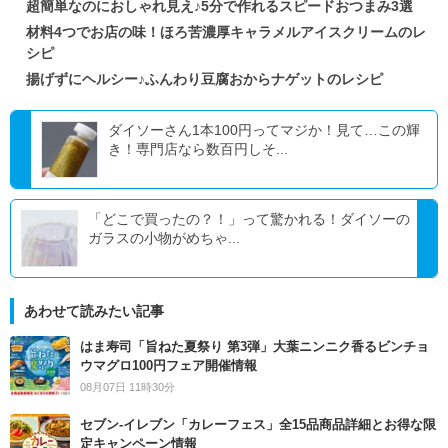
超簡単なのにおしゃれ見え♪5分で作れるスピードおつまみ3選
材料4つでお店の味！ほろ苦濃厚キャラメルアイスクリームのレ
シピ
揚げずにヘルシー♪ふんわり豆腐おからナゲットのレシピ
ダイソーさん1本100円ってマジか！見て…この輝
き！専門店なら数百円しそ...
「どこで買ったの？！」って驚かれる！ダイソーの
ガラスの小物がめちゃ...
あわせて読みたい記事
はま寿司「旨ねた夏祭り 第3弾」大葉ニンニク香るビンチョ
ウマグロ100円フェア開催情報
08月07日 11時30分
セブン‐イレブン「カレーフェス」全15品商品詳細とお得な限
定キャンペーン情報