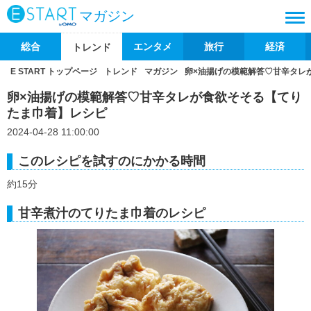
マガジン
総合
エンタメ
旅行
経済
トレンド
E START トップページ
トレンド
マガジン
卵×油揚げの模範解答♡甘辛タレ
卵×油揚げの模範解答♡甘辛タレが食欲そそる【てり
たま巾着】レシピ
2024-04-28 11:00:00
このレシピを試すのにかかる時間
約15分
甘辛煮汁のてりたま巾着のレシピ