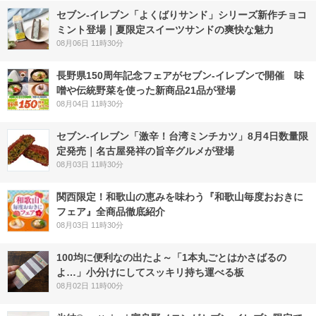
セブン‐イレブン「よくばりサンド」シリーズ新作チョコ
ミント登場｜夏限定スイーツサンドの爽快な魅力
08月06日 11時30分
長野県150周年記念フェアがセブン-イレブンで開催 味
噌や伝統野菜を使った新商品21品が登場
08月04日 11時30分
セブン-イレブン「激辛！台湾ミンチカツ」8月4日数量限
定発売｜名古屋発祥の旨辛グルメが登場
08月03日 11時30分
関西限定！和歌山の恵みを味わう『和歌山毎度おおきに
フェア』全商品徹底紹介
08月03日 11時30分
100均に便利なの出たよ～「1本丸ごとはかさばるの
よ…」小分けにしてスッキリ持ち運べる板
08月02日 11時00分