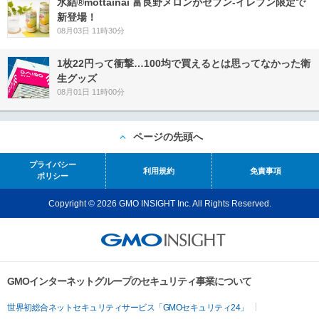
氷結®mottainai 富良野メロンがセブン‐イレブン限定で
新登場！
08月03日 11時30分
1枚22円って衝撃…100均で買えるとは思ってなかった衛
生グッズ
08月01日 11時00分
ページの先頭へ
プライバシー
利用規約
免責事項
ポリシー
Copyright © 2026 GMO INSIGHT Inc. All Rights Reserved.
GMOインターネットグループのセキュリティ事業について
世界初総合ネットセキュリティサービス「GMOセキュリティ24」