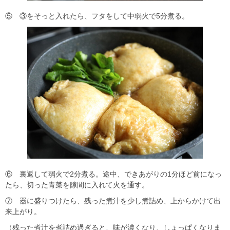
⑤ ③をそっと入れたら、フタをして中弱火で5分煮る。
⑥ 裏返して弱火で2分煮る。途中、できあがりの1分ほど前になっ
たら、切った青菜を隙間に入れて火を通す。
⑦ 器に盛りつけたら、残った煮汁を少し煮詰め、上からかけて出
来上がり。
（残った煮汁を煮詰め過ぎると、味が濃くなり、しょっぱくなりま