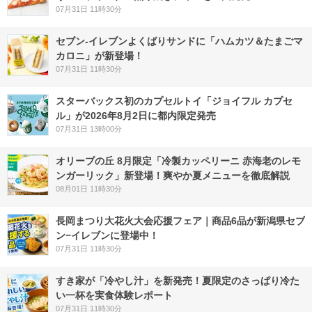
07月31日 11時30分
セブン‐イレブンよくばりサンドに「ハムカツ＆たまごマ
カロニ」が新登場！
07月31日 11時30分
スターバックス初のカプセルトイ「ジョイフル カプセ
ル」が2026年8月2日に都内限定発売
07月31日 13時00分
オリーブの丘 8月限定「冷製カッペリーニ 赤海老のレモ
ンガーリック」新登場！爽やか夏メニューを徹底解説
08月01日 11時30分
長岡まつり大花火大会応援フェア｜商品6品が新潟県セブ
ン−イレブンに登場中！
07月31日 11時30分
すき家が「冷やし汁」を新発売！夏限定のさっぱり冷た
い一杯を実食体験レポート
07月31日 11時30分