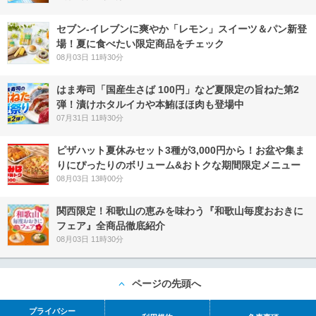
セブン‐イレブンに爽やか「レモン」スイーツ＆パン新登
場！夏に食べたい限定商品をチェック
08月03日 11時30分
はま寿司「国産生さば 100円」など夏限定の旨ねた第2
弾！漬けホタルイカや本鮪ほほ肉も登場中
07月31日 11時30分
ピザハット夏休みセット3種が3,000円から！お盆や集ま
りにぴったりのボリューム&おトクな期間限定メニュー
08月03日 13時00分
関西限定！和歌山の恵みを味わう『和歌山毎度おおきに
フェア』全商品徹底紹介
08月03日 11時30分
ページの先頭へ
プライバシー