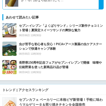
き！専門店なら数百円しそ...
あわせて読みたい記事
セブン‐イレブン「よくばりサンド」シリーズ新作チョコミン
ト登場｜夏限定スイーツサンドの爽快な魅力
08月06日 11時30分
虫が苦手な初心者も安心！PICA×アース製薬の虫ケアステー
ションで快適キャンプ体験
08月05日 11時30分
長野県150周年記念フェアがセブン-イレブンで開催 味噌や
伝統野菜を使った新商品21品が登場
08月04日 11時30分
トレンド | アクセスランキング
セブンカフェ ベーカリーに本格ピザ新登場！手軽に味わ
うマルゲリータ＆照り焼きチキンを全国発売