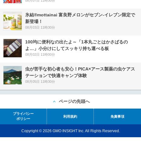
08月07日 11時30分
氷結®mottainai 富良野メロンがセブン‐イレブン限定で
新登場！
08月03日 11時30分
100均に便利なの出たよ～「1本丸ごとはかさばるの
よ…」小分けにしてスッキリ持ち運べる板
08月02日 11時00分
虫が苦手な初心者も安心！PICA×アース製薬の虫ケアス
テーションで快適キャンプ体験
08月05日 11時30分
ページの先頭へ
プライバシー
利用規約
免責事項
ポリシー
Copyright © 2026 GMO INSIGHT Inc. All Rights Reserved.