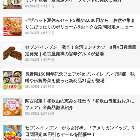
ミント登場｜夏限定スイーツサンドの爽快な魅力
08月06日 11時30分
ピザハット夏休みセット3種が3,000円から！お盆や集ま
りにぴったりのボリューム&おトクな期間限定メニュー
08月03日 13時00分
セブン-イレブン「激辛！台湾ミンチカツ」8月4日数量限
定発売｜名古屋発祥の旨辛グルメが登場
08月03日 11時30分
長野県150周年記念フェアがセブン-イレブンで開催 味
噌や伝統野菜を使った新商品21品が登場
08月04日 11時30分
関西限定！和歌山の恵みを味わう『和歌山毎度おおきに
フェア』全商品徹底紹介
08月03日 11時30分
セブン‐イレブン「からあげ棒」「アメリカンドッグ」3
日間限定30円引きセールを開催中！