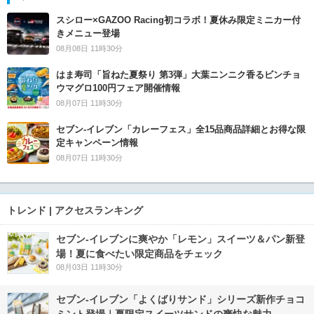
スシロー×GAZOO Racing初コラボ！夏休み限定ミニカー付
きメニュー登場
08月08日 11時30分
はま寿司「旨ねた夏祭り 第3弾」大葉ニンニク香るビンチョ
ウマグロ100円フェア開催情報
08月07日 11時30分
セブン‐イレブン「カレーフェス」全15品商品詳細とお得な限
定キャンペーン情報
08月07日 11時30分
トレンド | アクセスランキング
セブン‐イレブンに爽やか「レモン」スイーツ＆パン新登
場！夏に食べたい限定商品をチェック
08月03日 11時30分
セブン‐イレブン「よくばりサンド」シリーズ新作チョコ