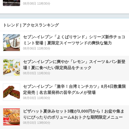
08月08日 11時30分
トレンド | アクセスランキング
セブン‐イレブン「よくばりサンド」シリーズ新作チョコ
ミント登場｜夏限定スイーツサンドの爽快な魅力
08月06日 11時30分
セブン‐イレブンに爽やか「レモン」スイーツ＆パン新登
場！夏に食べたい限定商品をチェック
08月03日 11時30分
セブン-イレブン「激辛！台湾ミンチカツ」8月4日数量限
定発売｜名古屋発祥の旨辛グルメが登場
08月03日 11時30分
ピザハット夏休みセット3種が3,000円から！お盆や集ま
りにぴったりのボリューム&おトクな期間限定メニュー
08月03日 13時00分