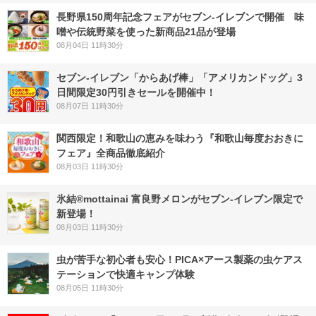
長野県150周年記念フェアがセブン-イレブンで開催 味
噌や伝統野菜を使った新商品21品が登場
08月04日 11時30分
セブン‐イレブン「からあげ棒」「アメリカンドッグ」3
日間限定30円引きセールを開催中！
08月07日 11時30分
関西限定！和歌山の恵みを味わう『和歌山毎度おおきに
フェア』全商品徹底紹介
08月03日 11時30分
氷結®mottainai 富良野メロンがセブン‐イレブン限定で
新登場！
08月03日 11時30分
虫が苦手な初心者も安心！PICA×アース製薬の虫ケアス
テーションで快適キャンプ体験
08月05日 11時30分