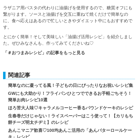
ラザニア用パスタの代わりに油揚げを使用するので、糖質オフにも
繋がります。ソースと油揚げを交互に重ねて焼くだけで簡単なの
に、食べ応えはあるので忙しいときやダイエット中にもおすすめで
す。
とにかく簡単！そして美味しい「油揚げ活用レシピ」を紹介しまし
た。ぜひみなさんも、作ってみてくださいね♡
「＃おつまみレシピ」の記事をもっと見る
関連記事
簡単なのに凝ってる風！子どもの日にぴったりなお祝いレシピ集
GWにも大助かり！フライパンひとつでできるお手軽ごちそう！
簡単お肉レシピ10選
ほろ苦大人味♡キャラメルコーヒー香るパウンドケーキのレシピ
生春巻だけじゃない！ライスペーパーはこう使って！【カリもち
餅チーズ明太チヂミ】のレシピ
あんこマニア歓喜♡100均あんこ活用の「あんバターロールケー
キ」レシピ