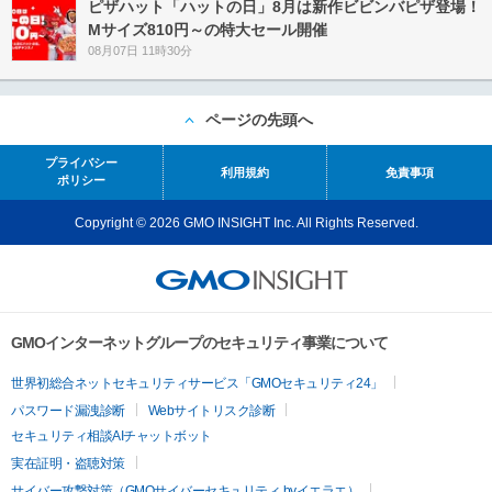
ピザハット「ハットの日」8月は新作ビビンバピザ登場！
Mサイズ810円～の特大セール開催
08月07日 11時30分
ページの先頭へ
プライバシー
利用規約
免責事項
ポリシー
Copyright © 2026 GMO INSIGHT Inc. All Rights Reserved.
GMOインターネットグループのセキュリティ事業について
世界初総合ネットセキュリティサービス「GMOセキュリティ24」
パスワード漏洩診断
Webサイトリスク診断
セキュリティ相談AIチャットボット
実在証明・盗聴対策
サイバー攻撃対策（GMOサイバーセキュリティ byイエラエ）