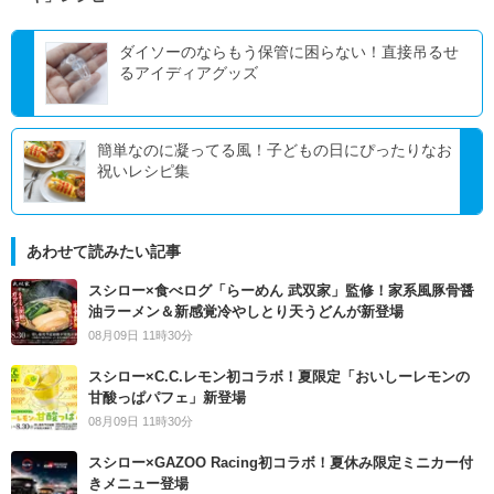
ダイソーのならもう保管に困らない！直接吊るせ
るアイディアグッズ
簡単なのに凝ってる風！子どもの日にぴったりなお
祝いレシピ集
あわせて読みたい記事
スシロー×食べログ「らーめん 武双家」監修！家系風豚骨醤
油ラーメン＆新感覚冷やしとり天うどんが新登場
08月09日 11時30分
スシロー×C.C.レモン初コラボ！夏限定「おいしーレモンの
甘酸っぱパフェ」新登場
08月09日 11時30分
スシロー×GAZOO Racing初コラボ！夏休み限定ミニカー付
きメニュー登場