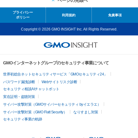
ページの先頭へ
プライバシー
利用規約
免責事項
ポリシー
Copyright © 2026 GMO INSIGHT Inc. All Rights Reserved.
GMOインターネットグループのセキュリティ事業について
世界初総合ネットセキュリティサービス「GMOセキュリティ24」
パスワード漏洩診断
Webサイトリスク診断
セキュリティ相談AIチャットボット
実在証明・盗聴対策
サイバー攻撃対策（GMOサイバーセキュリティ byイエラエ）
サイバー攻撃対策（GMO Flatt Security）
なりすまし対策
セキュリティ事業の軌跡