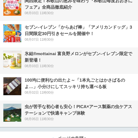
関西限定！和歌山の恵みを味わう『和歌山毎度おおきに
フェア』全商品徹底紹介
08月03日 11時30分
セブン‐イレブン「からあげ棒」「アメリカンドッグ」3
日間限定30円引きセールを開催中！
08月07日 11時30分
氷結®mottainai 富良野メロンがセブン‐イレブン限定で
新登場！
08月03日 11時30分
100均に便利なの出たよ～「1本丸ごとはかさばるの
よ…」小分けにしてスッキリ持ち運べる板
08月02日 11時00分
虫が苦手な初心者も安心！PICA×アース製薬の虫ケアス
テーションで快適キャンプ体験
08月05日 11時30分