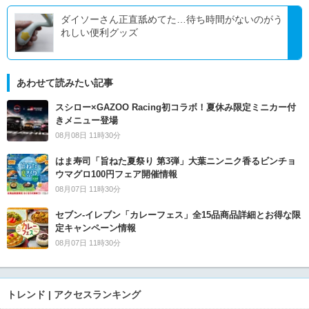
ダイソーさん正直舐めてた…待ち時間がないのがう
れしい便利グッズ
あわせて読みたい記事
スシロー×GAZOO Racing初コラボ！夏休み限定ミニカー付
きメニュー登場
08月08日 11時30分
はま寿司「旨ねた夏祭り 第3弾」大葉ニンニク香るビンチョ
ウマグロ100円フェア開催情報
08月07日 11時30分
セブン‐イレブン「カレーフェス」全15品商品詳細とお得な限
定キャンペーン情報
08月07日 11時30分
トレンド | アクセスランキング