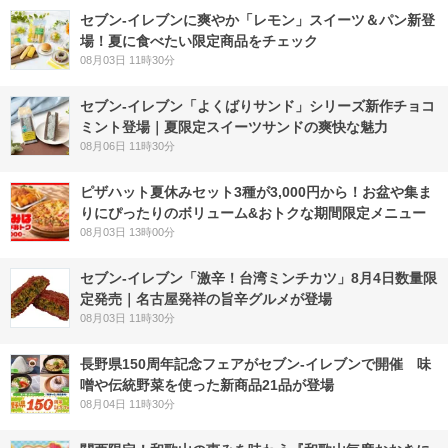
セブン‐イレブンに爽やか「レモン」スイーツ＆パン新登
場！夏に食べたい限定商品をチェック
08月03日 11時30分
セブン‐イレブン「よくばりサンド」シリーズ新作チョコ
ミント登場｜夏限定スイーツサンドの爽快な魅力
08月06日 11時30分
ピザハット夏休みセット3種が3,000円から！お盆や集ま
りにぴったりのボリューム&おトクな期間限定メニュー
08月03日 13時00分
セブン-イレブン「激辛！台湾ミンチカツ」8月4日数量限
定発売｜名古屋発祥の旨辛グルメが登場
08月03日 11時30分
長野県150周年記念フェアがセブン-イレブンで開催 味
噌や伝統野菜を使った新商品21品が登場
08月04日 11時30分