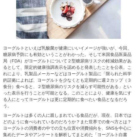
ヨーグルトといえば乳酸菌が健康にいいイメージが強いが、今回、
糖尿病予防にも有効ということがわかった。そして米国食品医薬品
局（FDA）がヨーグルトについて２型糖尿病リスクの軽減効果があ
るとして、限定的健康強調表示を認めると発表したことを公表。こ
れにより、乳製品メーカーなどはヨーグルト製品に「限られた科学
的証拠によれば、ヨーグルトを少なくとも定期的に週２カップ（３
食分）食べると、２型糖尿病のリスクを減らす可能性がある」とい
った表示を行うことが可能となる。このことにより、健康を気にす
る人にとってヨーグルトは更に定期的に食べたい食品となるだろ
う。
ヨーグルトは多くの人に親しまれている食品だが、現在、日本では
どのように食べられているのだろうか？また世界での食べ方とは？
ヨーグルトの消費者の中での立ち位置や消費傾向を、SNSを中心に
集めたデータやアンケートを解析してまとめた「ヨーグルト白書