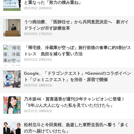
と重なった「努力の積み重ね」
08月05日 16時00分
うつ病治療、「医師任せ」から共同意思決定へ 新ガイ
ドラインが示す診療改革
08月03日 17時25分
「帰宅後、冷蔵庫が空っぽ」旅行前後の食事に約5割がス
トレス 負担を減らす賢い方法
08月01日 20時33分
Google、「ドラゴンクエスト」×Geminiのコラボイベン
ト「ジェミニクエスト」を渋谷・原宿で開催
08月03日 18時42分
乃木坂46・賀喜遥香が週刊少年チャンピオンに登場！
「5年ぶん大人になった私を見ていただけたら」
08月07日 18時00分
松村北斗と今田美桜、急逝した東野圭吾氏へ誓う「多く
の方へ届けていけたら」