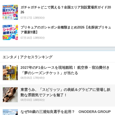
ガチャガチャどこで買える？全国エリア別設置場所ガイド20
26
07月17日 13時00分
プリキュアのガシャポン全種類まとめ2026【名探偵プリキュ
ア最新9選】
07月16日 13時00分
エンタメ | アクセスランキング
2027年のF1全レースを現地観戦！ 航空券・宿泊費付き
「夢のシーズンチケット」が当たる
08月05日 17時48分
東雲うみ、「スピリッツ」の表紙＆グラビアに登場し妖
艶な雰囲気でファンを魅了！
08月03日 18時00分
なぜ59歳の三浦知良選手を起用？ ONODERA GROUP