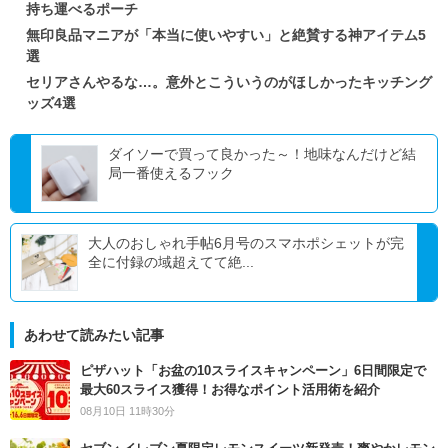
持ち運べるポーチ
無印良品マニアが「本当に使いやすい」と絶賛する神アイテム5
選
セリアさんやるな…。意外とこういうのがほしかったキッチング
ッズ4選
ダイソーで買って良かった～！地味なんだけど結
局一番使えるフック
大人のおしゃれ手帖6月号のスマホポシェットが完
全に付録の域超えてて絶...
あわせて読みたい記事
ピザハット「お盆の10スライスキャンペーン」6日間限定で
最大60スライス獲得！お得なポイント活用術を紹介
08月10日 11時30分