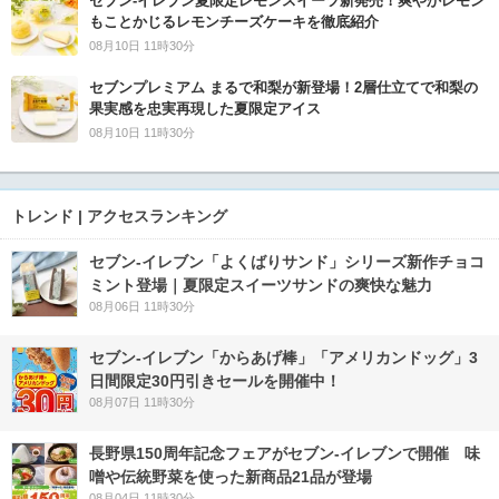
セブン‐イレブン夏限定レモンスイーツ新発売！爽やかレモン
もことかじるレモンチーズケーキを徹底紹介
08月10日 11時30分
セブンプレミアム まるで和梨が新登場！2層仕立てで和梨の
果実感を忠実再現した夏限定アイス
08月10日 11時30分
トレンド | アクセスランキング
セブン‐イレブン「よくばりサンド」シリーズ新作チョコ
ミント登場｜夏限定スイーツサンドの爽快な魅力
08月06日 11時30分
セブン‐イレブン「からあげ棒」「アメリカンドッグ」3
日間限定30円引きセールを開催中！
08月07日 11時30分
長野県150周年記念フェアがセブン-イレブンで開催 味
噌や伝統野菜を使った新商品21品が登場
08月04日 11時30分