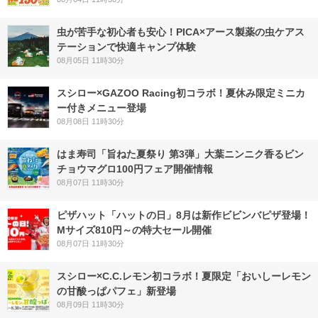
虫が苦手な初心者も安心！PICA×アース製薬の虫ケアス
テーションで快適キャンプ体験
08月05日 11時30分
スシロー×GAZOO Racing初コラボ！夏休み限定ミニカ
ー付きメニュー登場
08月08日 11時30分
はま寿司「旨ねた夏祭り 第3弾」大葉ニンニク香るビン
チョウマグロ100円フェア開催情報
08月07日 11時30分
ピザハット「ハットの日」8月は新作ビビンバピザ登場！
Mサイズ810円～の特大セール開催
08月07日 11時30分
スシロー×C.C.レモン初コラボ！夏限定「おいしーレモン
の甘酸っぱパフェ」新登場
08月09日 11時30分