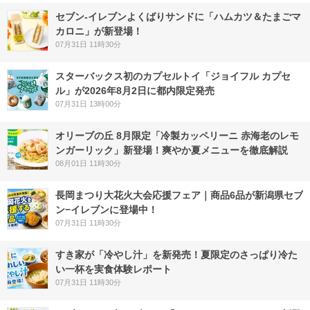
セブン‐イレブンよくばりサンドに「ハムカツ＆たまごマ
カロニ」が新登場！
07月31日 11時30分
スターバックス初のカプセルトイ「ジョイフル カプセ
ル」が2026年8月2日に都内限定発売
07月31日 13時00分
オリーブの丘 8月限定「冷製カッペリーニ 赤海老のレモ
ンガーリック」新登場！爽やか夏メニューを徹底解説
08月01日 11時30分
長岡まつり大花火大会応援フェア｜商品6品が新潟県セブ
ン−イレブンに登場中！
07月31日 11時30分
すき家が「冷やし汁」を新発売！夏限定のさっぱり冷た
い一杯を実食体験レポート
07月31日 11時30分