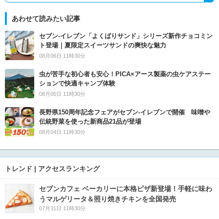
あわせて読みたい記事
セブン‐イレブン「よくばりサンド」シリーズ新作チョコミン
ト登場｜夏限定スイーツサンドの爽快な魅力
08月06日 11時30分
虫が苦手な初心者も安心！PICA×アース製薬の虫ケアステー
ションで快適キャンプ体験
08月05日 11時30分
長野県150周年記念フェアがセブン-イレブンで開催 味噌や
伝統野菜を使った新商品21品が登場
08月04日 11時30分
トレンド | アクセスランキング
セブンカフェ ベーカリーに本格ピザ新登場！手軽に味わ
うマルゲリータ＆照り焼きチキンを全国発売
07月31日 11時30分