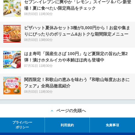
セブン‐イレブンに爽やか「レモン」スイーツ＆パン新登
場！夏に食べたい限定商品をチェック
08月03日 11時30分
ピザハット夏休みセット3種が3,000円から！お盆や集ま
りにぴったりのボリューム&おトクな期間限定メニュー
08月03日 13時00分
はま寿司「国産生さば 100円」など夏限定の旨ねた第2
弾！漬けホタルイカや本鮪ほほ肉も登場中
07月31日 11時30分
関西限定！和歌山の恵みを味わう『和歌山毎度おおきに
フェア』全商品徹底紹介
08月03日 11時30分
ページの先頭へ
プライバシー
利用規約
免責事項
ポリシー