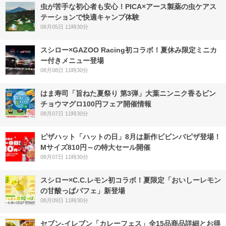
虫が苦手な初心者も安心！PICA×アース製薬の虫ケアス
テーションで快適キャンプ体験
08月05日 11時30分
スシロー×GAZOO Racing初コラボ！夏休み限定ミニカ
ー付きメニュー登場
08月08日 11時30分
はま寿司「旨ねた夏祭り 第3弾」大葉ニンニク香るビン
チョウマグロ100円フェア開催情報
08月07日 11時30分
ピザハット「ハットの日」8月は新作ビビンバピザ登場！
Mサイズ810円～の特大セール開催
08月07日 11時30分
スシロー×C.C.レモン初コラボ！夏限定「おいしーレモン
の甘酸っぱパフェ」新登場
08月09日 11時30分
セブン‐イレブン「カレーフェス」全15品商品詳細とお得