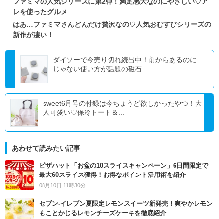
ファミマの人気シリーズに第2弾！満足感大なのにやさしい♡ア
レを使ったグルメ
はあ…ファミマさんどんだけ贅沢なの♡人気おむすびシリーズの
新作が凄い！
ダイソーで今売り切れ続出中！前からあるのに…
じゃない使い方が話題の磁石
sweet6月号の付録は今ちょうど欲しかったやつ！大
人可愛い♡保冷トート＆...
あわせて読みたい記事
ピザハット「お盆の10スライスキャンペーン」6日間限定で
最大60スライス獲得！お得なポイント活用術を紹介
08月10日 11時30分
セブン‐イレブン夏限定レモンスイーツ新発売！爽やかレモン
もことかじるレモンチーズケーキを徹底紹介