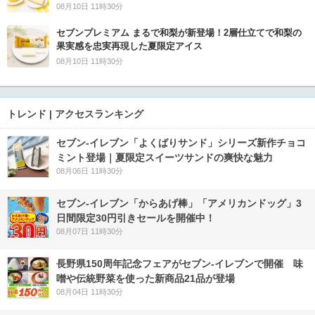
08月10日 11時30分
セブンプレミアム まるで和梨が新登場！2層仕立てで和梨の
果実感を忠実再現した夏限定アイス
08月10日 11時30分
トレンド | アクセスランキング
セブン‐イレブン「よくばりサンド」シリーズ新作チョコ
ミント登場｜夏限定スイーツサンドの爽快な魅力
08月06日 11時30分
セブン‐イレブン「からあげ棒」「アメリカンドッグ」3
日間限定30円引きセールを開催中！
08月07日 11時30分
長野県150周年記念フェアがセブン-イレブンで開催 味
噌や伝統野菜を使った新商品21品が登場
08月04日 11時30分