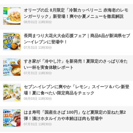
オリーブの丘 8月限定「冷製カッペリーニ 赤海老のレモ
ンガーリック」新登場！爽やか夏メニューを徹底解説
08月01日 11時30分
長岡まつり大花火大会応援フェア｜商品6品が新潟県セブ
ン−イレブンに登場中！
07月31日 11時30分
すき家が「冷やし汁」を新発売！夏限定のさっぱり冷た
い一杯を実食体験レポート
07月31日 11時30分
セブン‐イレブンに爽やか「レモン」スイーツ＆パン新登
場！夏に食べたい限定商品をチェック
08月03日 11時30分
はま寿司「国産生さば 100円」など夏限定の旨ねた第2
弾！漬けホタルイカや本鮪ほほ肉も登場中
07月31日 11時30分