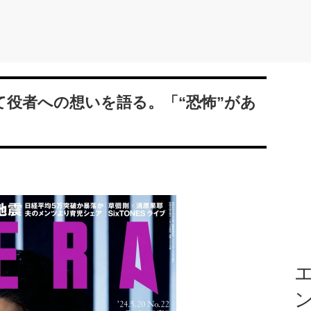
て役者への想いを語る。「“恐怖”があ
エ