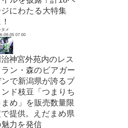
ージにわたる大特集
に！
ンタメ
6-08-05 07:00
明治神宮外苑内のレス
トラン・森のビアガー
デンで新潟県が誇るブ
ランド枝豆「つまりち
ゃまめ」を販売数量限
定で提供。えだまめ県
の魅力を発信