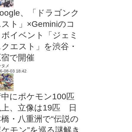
oogle、「ドラゴンク
スト」×Geminiのコ
ラボイベント「ジェミ
ニクエスト」を渋谷・
原宿で開催
ンタメ
6-08-03 18:42
街中にポケモン100匹
以上、立像は19匹 日
本橋・八重洲で“伝説の
ポケモン”を巡る謎解き