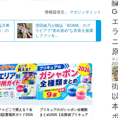
G
情報提供元：
マガジンサミット
エ
塩月希
澄田綾乃が雑誌「BOMB」のグ
B」の
ラビアで‟攻め攻め”な衣装を披露
しファンを...
エ
202
チャどこで買える？全
プリキュアのガシャポン全種類
設置場所ガイド2026
まとめ2026【名探偵プリキュア