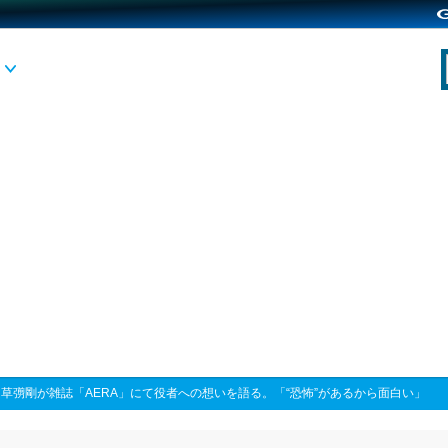
>
草彅剛が雑誌「AERA」にて役者への想いを語る。「“恐怖”があるから面白い」