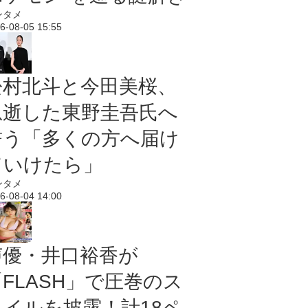
ンタメ
6-08-05 15:55
松村北斗と今田美桜、
急逝した東野圭吾氏へ
誓う「多くの方へ届け
ていけたら」
ンタメ
6-08-04 14:00
声優・井口裕香が
「FLASH」で圧巻のス
タイルを披露！計18ペ