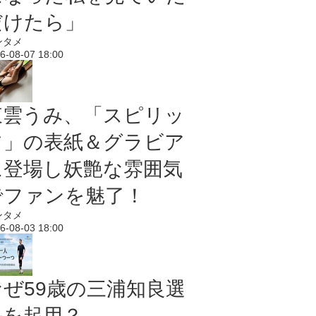
だけたら」
ンタメ
6-08-07 18:00
東雲うみ、「スピリッ
ツ」の表紙＆グラビア
に登場し妖艶な雰囲気
でファンを魅了！
ンタメ
6-08-03 18:00
なぜ59歳の三浦知良選
手を起用？