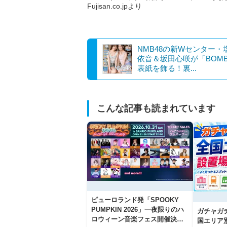
Fujisan.co.jpより
NMB48の新Wセンター・
依音＆坂田心咲が「BOM
表紙を飾る！裏...
こんな記事も読まれています
ピューロランド発「SPOOKY
PUMPKIN 2026」一夜限りのハ
ガチャガ
ロウィーン音楽フェス開催決
国エリア別