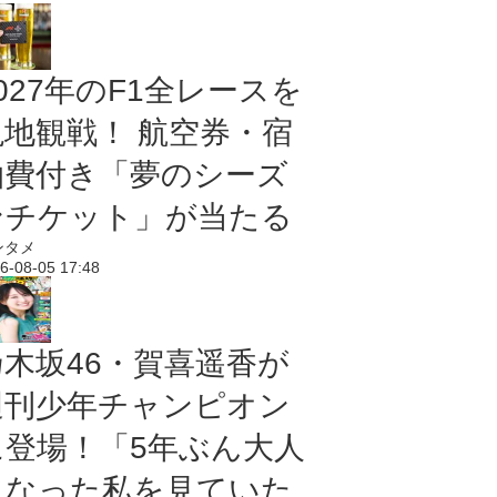
027年のF1全レースを
現地観戦！ 航空券・宿
泊費付き「夢のシーズ
ンチケット」が当たる
ンタメ
6-08-05 17:48
乃木坂46・賀喜遥香が
週刊少年チャンピオン
に登場！「5年ぶん大人
になった私を見ていた