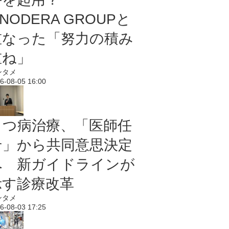
NODERA GROUPと
重なった「努力の積み
重ね」
ンタメ
6-08-05 16:00
うつ病治療、「医師任
せ」から共同意思決定
へ 新ガイドラインが
示す診療改革
ンタメ
6-08-03 17:25