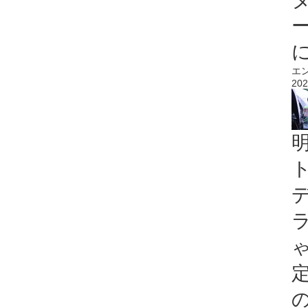
エ
202