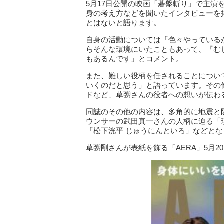
5月17日公開の映画「碁盤斬り」で主
身の考え方などを聞いたインタビューを
とはないと語ります。
自身の活動については「色々やっている
らそんな環境にいたこともあって、『む
もあるんです」とコメント。
また、難しい役柄を任されることについ
いくのだと思う」と語っています。その
ドなど、草彅さんの役者への想いが伝わ
同誌のその他の内容は、多角的に地震と
ウンサーの武田真一さんの人柄に迫る「
「松下洸平 じゅうにんといろ」などと
草彅剛さんが表紙を飾る「AERA」5月2