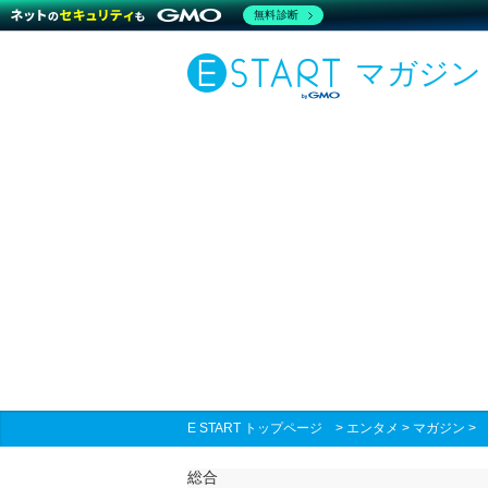
無料診断
マガジン
E START トップページ
>
エンタメ
>
マガジン
総合