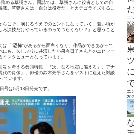
演を務める草彅さん。同誌では、草彅さんに役者としての自
掲載。草彅さんは「自分は役者だ」とカテゴライズするこ
エ
202
からこそ、演じるうえでのヒントになっていく。若い頃か
しろ演技だけやっているのってつらくない？』と思うこと
ては「“恐怖”があるから面白くなり、作品ができあがって
他にも、久しぶりに共演した小泉今日子さんとのエピソー
るインタビューとなっています。
防災を考える巻頭特集「『次』なる地震に備える」、アナ
現代の肖像」、俳優の鈴木亮平さんをゲストに迎えた対談
なっています。
0日号は5月13日発売です。
エ
202