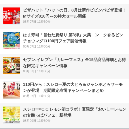
ピザハット「ハットの日」8月は新作ビビンバピザ登場！
Mサイズ810円～の特大セール開催
08月07日 11時30分
はま寿司「旨ねた夏祭り 第3弾」大葉ニンニク香るビン
チョウマグロ100円フェア開催情報
08月07日 11時30分
セブン‐イレブン「カレーフェス」全15品商品詳細とお得
な限定キャンペーン情報
08月07日 11時30分
110円から！スシロー夏の大とろ＆ジャンボとろサーモ
ンが登場―期間限定寿司キャンペーンまとめ
08月07日 11時30分
スシロー×C.C.レモン初コラボ！夏限定「おいしーレモン
の甘酸っぱパフェ」新登場
08月09日 11時30分