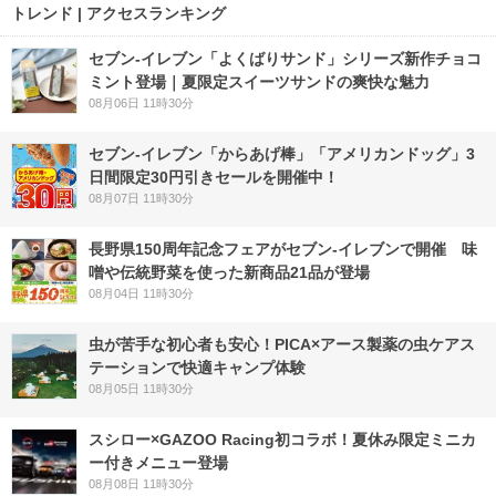
トレンド | アクセスランキング
セブン‐イレブン「よくばりサンド」シリーズ新作チョコ
ミント登場｜夏限定スイーツサンドの爽快な魅力
08月06日 11時30分
セブン‐イレブン「からあげ棒」「アメリカンドッグ」3
日間限定30円引きセールを開催中！
08月07日 11時30分
長野県150周年記念フェアがセブン-イレブンで開催 味
噌や伝統野菜を使った新商品21品が登場
08月04日 11時30分
虫が苦手な初心者も安心！PICA×アース製薬の虫ケアス
テーションで快適キャンプ体験
08月05日 11時30分
スシロー×GAZOO Racing初コラボ！夏休み限定ミニカ
ー付きメニュー登場
08月08日 11時30分