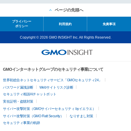
ページの先頭へ
プライバシー
利用規約
免責事項
ポリシー
Copyright © 2026 GMO INSIGHT Inc. All Rights Reserved.
GMOインターネットグループのセキュリティ事業について
世界初総合ネットセキュリティサービス「GMOセキュリティ24」
パスワード漏洩診断
Webサイトリスク診断
セキュリティ相談AIチャットボット
実在証明・盗聴対策
サイバー攻撃対策（GMOサイバーセキュリティ byイエラエ）
サイバー攻撃対策（GMO Flatt Security）
なりすまし対策
セキュリティ事業の軌跡