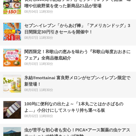
噌や伝統野菜を使った新商品21品が登場
08月04日 11時30分
セブン‐イレブン「からあげ棒」「アメリカンドッグ」3
日間限定30円引きセールを開催中！
08月07日 11時30分
関西限定！和歌山の恵みを味わう『和歌山毎度おおきに
フェア』全商品徹底紹介
08月03日 11時30分
氷結®mottainai 富良野メロンがセブン‐イレブン限定で
新登場！
08月03日 11時30分
100均に便利なの出たよ～「1本丸ごとはかさばるの
よ…」小分けにしてスッキリ持ち運べる板
08月02日 11時00分
虫が苦手な初心者も安心！PICA×アース製薬の虫ケアス