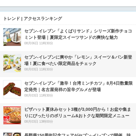
トレンド | アクセスランキング
セブン‐イレブン「よくばりサンド」シリーズ新作チョコ
ミント登場｜夏限定スイーツサンドの爽快な魅力
08月06日 11時30分
セブン‐イレブンに爽やか「レモン」スイーツ＆パン新登
場！夏に食べたい限定商品をチェック
08月03日 11時30分
セブン-イレブン「激辛！台湾ミンチカツ」8月4日数量限
定発売｜名古屋発祥の旨辛グルメが登場
08月03日 11時30分
ピザハット夏休みセット3種が3,000円から！お盆や集ま
りにぴったりのボリューム&おトクな期間限定メニュー
08月03日 13時00分
長野県150周年記念フェアがセブン-イレブンで開催 味