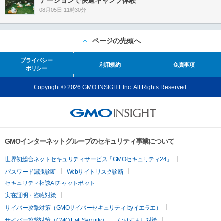
テーションで快適キャンプ体験
08月05日 11時30分
ページの先頭へ
プライバシー
利用規約
免責事項
ポリシー
Copyright © 2026 GMO INSIGHT Inc. All Rights Reserved.
GMOインターネットグループのセキュリティ事業について
世界初総合ネットセキュリティサービス「GMOセキュリティ24」
パスワード漏洩診断
Webサイトリスク診断
セキュリティ相談AIチャットボット
実在証明・盗聴対策
サイバー攻撃対策（GMOサイバーセキュリティ byイエラエ）
サイバー攻撃対策（GMO Flatt Security）
なりすまし対策