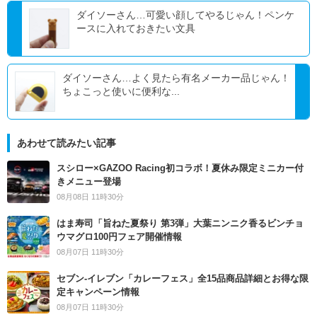
ダイソーさん…可愛い顔してやるじゃん！ペンケ
ースに入れておきたい文具
ダイソーさん…よく見たら有名メーカー品じゃん！
ちょこっと使いに便利な...
あわせて読みたい記事
スシロー×GAZOO Racing初コラボ！夏休み限定ミニカー付
きメニュー登場
08月08日 11時30分
はま寿司「旨ねた夏祭り 第3弾」大葉ニンニク香るビンチョ
ウマグロ100円フェア開催情報
08月07日 11時30分
セブン‐イレブン「カレーフェス」全15品商品詳細とお得な限
定キャンペーン情報
08月07日 11時30分