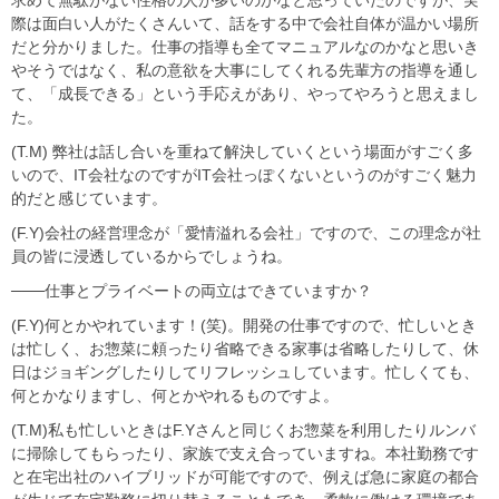
求めて無駄がない性格の人が多いのかなと思っていたのですが、実
際は面白い人がたくさんいて、話をする中で会社自体が温かい場所
だと分かりました。仕事の指導も全てマニュアルなのかなと思いき
やそうではなく、私の意欲を大事にしてくれる先輩方の指導を通し
て、「成長できる」という手応えがあり、やってやろうと思えまし
た。
(T.M) 弊社は話し合いを重ねて解決していくという場面がすごく多
いので、IT会社なのですがIT会社っぽくないというのがすごく魅力
的だと感じています。
(F.Y)会社の経営理念が「愛情溢れる会社」ですので、この理念が社
員の皆に浸透しているからでしょうね。
───仕事とプライベートの両立はできていますか？
(F.Y)何とかやれています！(笑)。開発の仕事ですので、忙しいとき
は忙しく、お惣菜に頼ったり省略できる家事は省略したりして、休
日はジョギングしたりしてリフレッシュしています。忙しくても、
何とかなりますし、何とかやれるものですよ。
(T.M)私も忙しいときはF.Yさんと同じくお惣菜を利用したりルンバ
に掃除してもらったり、家族で支え合っていますね。本社勤務です
と在宅出社のハイブリッドが可能ですので、例えば急に家庭の都合