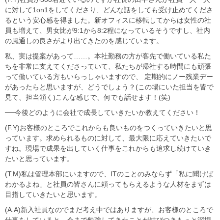
に対して1on1をしてくださり、どんな話をしても受け止めてくださ
るという安心感を得ました。新オフィスに移転してからは女性の社
員も増えて、男女比が9:1から8:2程になっているそうですし、社内
の風通しの良さがより出てきたのを感じています。
私、実は提案があって……。本社勤務の方が客先で働いている私た
ちを非常に支えてくださっていて、私たちが帰社する時間にも頑張
って働いている方もいらっしゃいますので、 定期的にノー残業デー
があったらと思いますが、どうでしょう？(この場にいた担当を皆で
見て、担当頷く)こんな感じで、何でも話せます！(笑)
──今後どのように会社で成長していきたいか教えてください！
(F.Y)お客様のところでこれからも良いものをつくっていきたいと思
っています。求められるものに対して、最大限に応えていきたいで
すね。現場で成果を出していく仕事をこれからも追求し続けていき
たいと思っています。
(T.M)私は管理本部にいますので、ITのことのみならず「私に聞けば
わかるよね」と社員の皆さんに頼ってもらえるような人材をまずは
目指していきたいと思います。
(A.A)新入社員なのでまだ考え中ではありますが、お客様のところで