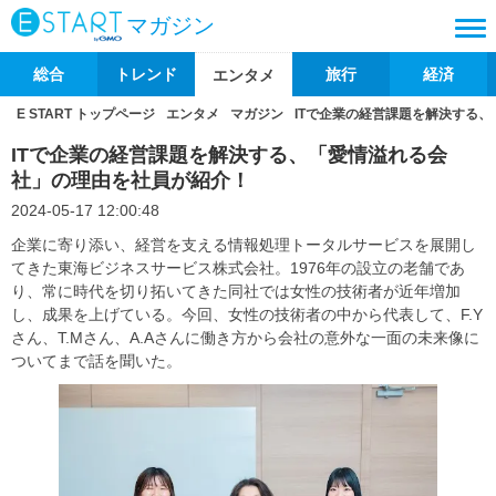
マガジン
総合
トレンド
旅行
経済
エンタメ
E START トップページ
エンタメ
マガジン
ITで企業の経営課題を解決する
ITで企業の経営課題を解決する、「愛情溢れる会
社」の理由を社員が紹介！
2024-05-17 12:00:48
企業に寄り添い、経営を支える情報処理トータルサービスを展開し
てきた東海ビジネスサービス株式会社。1976年の設立の老舗であ
り、常に時代を切り拓いてきた同社では女性の技術者が近年増加
し、成果を上げている。今回、女性の技術者の中から代表して、F.Y
さん、T.Mさん、A.Aさんに働き方から会社の意外な一面の未来像に
ついてまで話を聞いた。