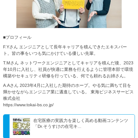
■プロフィール
F.Yさん エンジニアとして長年キャリアを積んできたエキスパー
ト。皆の事をいつも気にかけている優しい先輩。
T.Mさん ネットワークエンジニアとしてキャリアを積んだ後、2023
年10月に入社し、社員が快適に業務を行えるように管理本部で環境
構築やセキュリティ研修を行っている、何でも頼れるお姉さん。
A.Aさん 2023年4月に入社した期待のホープ。やる気に満ちて目を
輝かせながらエンジニア業に邁進している。 東海ビジネスサービス
株式会社
https://www.tokai-bs.co.jp/
在宅医療の実践力を楽しく高める動画コンテンツ
「Dr.そうすけの在宅キ...