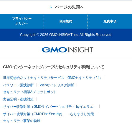
ページの先頭へ
プライバシー
利用規約
免責事項
ポリシー
Copyright © 2026 GMO INSIGHT Inc. All Rights Reserved.
GMOインターネットグループのセキュリティ事業について
世界初総合ネットセキュリティサービス「GMOセキュリティ24」
パスワード漏洩診断
Webサイトリスク診断
セキュリティ相談AIチャットボット
実在証明・盗聴対策
サイバー攻撃対策（GMOサイバーセキュリティ byイエラエ）
サイバー攻撃対策（GMO Flatt Security）
なりすまし対策
セキュリティ事業の軌跡