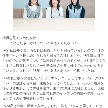
社員を見て決めた会社
───入社したきっかけについて教えてください！
(F.Y)私は長く働ける会社に就職したいと思っていましたので、ITの
仕事だったら長く続けられると思って入社しました。法学部出身で
したのでこの業界については未知であったのですが、入社3年目ぐら
いまでは残業したりして一生懸命技術を身に付けていったのを覚え
ています。入社して28年、振り返るとあっという間でしたね。
(T.M)私は以前の会社でインフラエンジニアとしてネットワークやサ
ーバーの設計から構築、運用を行っていました。そういった知見を
活かせる場所として弊社を選び、去年の10月に入社しました。現在
は管理本部の情報システム部で社内のインフラの構築や管理、セキ
ュリティの研修等を行っています。
(A,A)私は昨年に新卒で入社しました。私もF.Yさんと同じく、ITと