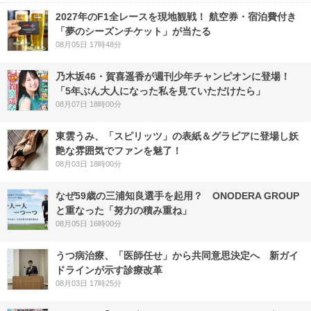
2027年のF1全レースを現地観戦！ 航空券・宿泊費付き
「夢のシーズンチケット」が当たる
08月05日 17時48分
乃木坂46・賀喜遥香が週刊少年チャンピオンに登場！
「5年ぶん大人になった私を見ていただけたら」
08月07日 18時00分
東雲うみ、「スピリッツ」の表紙＆グラビアに登場し妖
艶な雰囲気でファンを魅了！
08月03日 18時00分
なぜ59歳の三浦知良選手を起用？ ONODERA GROUP
と重なった「努力の積み重ね」
08月05日 16時00分
うつ病治療、「医師任せ」から共同意思決定へ 新ガイ
ドラインが示す診療改革
08月03日 17時25分