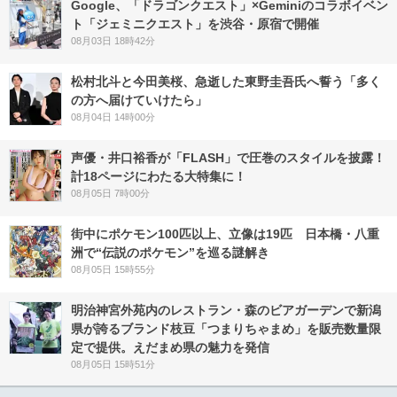
Google、「ドラゴンクエスト」×Geminiのコラボイベン
ト「ジェミニクエスト」を渋谷・原宿で開催
08月03日 18時42分
松村北斗と今田美桜、急逝した東野圭吾氏へ誓う「多く
の方へ届けていけたら」
08月04日 14時00分
声優・井口裕香が「FLASH」で圧巻のスタイルを披露！
計18ページにわたる大特集に！
08月05日 7時00分
街中にポケモン100匹以上、立像は19匹 日本橋・八重
洲で“伝説のポケモン”を巡る謎解き
08月05日 15時55分
明治神宮外苑内のレストラン・森のビアガーデンで新潟
県が誇るブランド枝豆「つまりちゃまめ」を販売数量限
定で提供。えだまめ県の魅力を発信
08月05日 15時51分