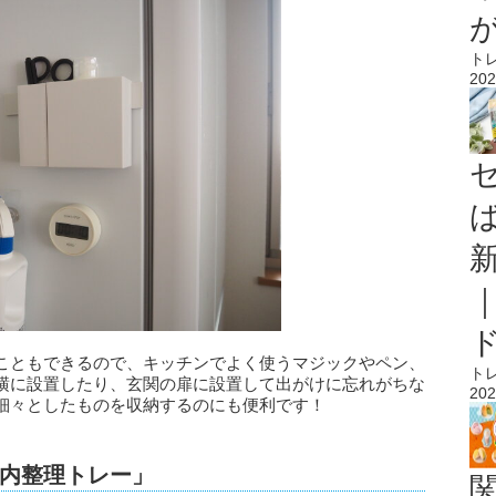
ト
202
こともできるので、キッチンでよく使うマジックやペン、
ト
横に設置したり、玄関の扉に設置して出がけに忘れがちな
202
細々としたものを収納するのにも便利です！
内整理トレー」