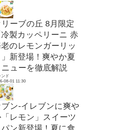
オリーブの丘 8月限定
「冷製カッペリーニ 赤
海老のレモンガーリッ
ク」新登場！爽やか夏
メニューを徹底解説
レンド
6-08-01 11:30
セブン‐イレブンに爽や
か「レモン」スイーツ
＆パン新登場！夏に食