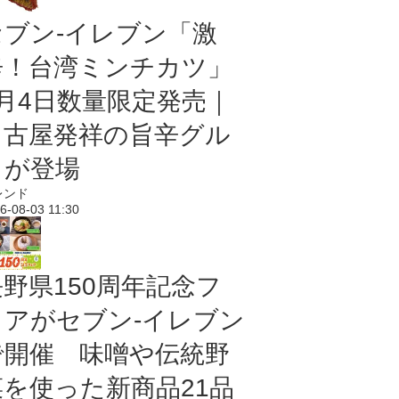
セブン-イレブン「激
辛！台湾ミンチカツ」
8月4日数量限定発売｜
名古屋発祥の旨辛グル
メが登場
レンド
6-08-03 11:30
長野県150周年記念フ
ェアがセブン-イレブン
で開催 味噌や伝統野
菜を使った新商品21品