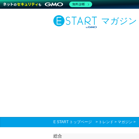
無料診断
マガジン
E START トップページ
>
トレンド
>
マガジン
総合