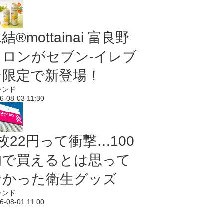
結®mottainai 富良野
メロンがセブン‐イレブ
ン限定で新登場！
レンド
6-08-03 11:30
枚22円って衝撃…100
均で買えるとは思って
なかった衛生グッズ
レンド
6-08-01 11:00