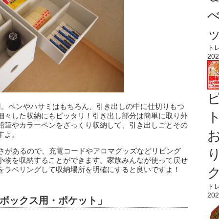
ト
202
用。ペンやハサミはもちろん、引き出しの中に仕切りもつ
ト
細々した収納にもピッタリ！引き出し部分は簡単に取り外
鉛筆やカラーペンをざっくり収納して、引き出しごとその
すよ。
深さがあるので、充電コードやアロマグッズなどリビング
小物を収納することができます。家族みんなが使って戻せ
をラベリングして収納場所を明確にすると良いですよ！
ト
202
ボックス用・ポケット」