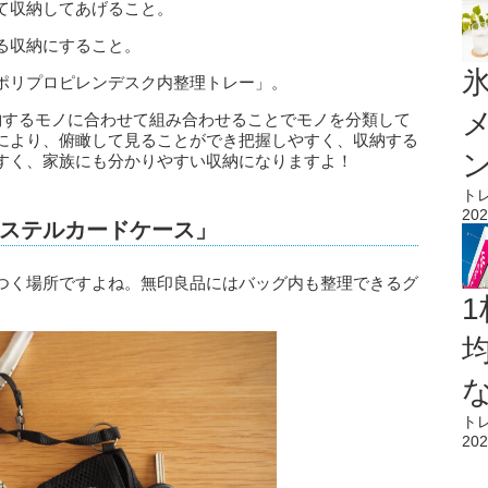
て収納してあげること。
る収納にすること。
氷
ポリプロピレンデスク内整理トレー」。
納するモノに合わせて組み合わせることでモノを分類して
により、俯瞰して見ることができ把握しやすく、収納する
すく、家族にも分かりやすい収納になりますよ！
ト
202
ステルカードケース」
つく場所ですよね。無印良品にはバッグ内も整理できるグ
1
ト
202