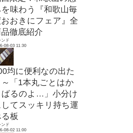
みを味わう『和歌山毎
度おおきにフェア』全
商品徹底紹介
レンド
6-08-03 11:30
100均に便利なの出た
よ～「1本丸ごとはか
さばるのよ…」小分け
にしてスッキリ持ち運
べる板
レンド
6-08-02 11:00