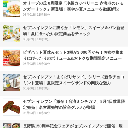
オリーブの丘 8月限定「冷製カッペリーニ 赤海老のレモ
ンガーリック」新登場！爽やか夏メニューを徹底解説
08月01日 11時30分
セブン‐イレブンに爽やか「レモン」スイーツ＆パン新登
場！夏に食べたい限定商品をチェック
08月03日 11時30分
ピザハット夏休みセット3種が3,000円から！お盆や集ま
りにぴったりのボリューム&おトクな期間限定メニュー
08月03日 13時00分
セブン‐イレブン「よくばりサンド」シリーズ新作チョコ
ミント登場｜夏限定スイーツサンドの爽快な魅力
08月06日 11時30分
セブン-イレブン「激辛！台湾ミンチカツ」8月4日数量限
定発売｜名古屋発祥の旨辛グルメが登場
08月03日 11時30分
長野県150周年記念フェアがセブン-イレブンで開催 味