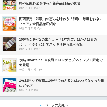
噌や伝統野菜を使った新商品21品が登場
08月04日 11時30分
関西限定！和歌山の恵みを味わう『和歌山毎度おおきに
フェア』全商品徹底紹介
08月03日 11時30分
100均に便利なの出たよ～「1本丸ごとはかさばるの
よ…」小分けにしてスッキリ持ち運べる板
08月02日 11時00分
氷結®mottainai 富良野メロンがセブン‐イレブン限定で
新登場！
08月03日 11時30分
1枚22円って衝撃…100均で買えるとは思ってなかった衛
生グッズ
08月01日 11時00分
ページの先頭へ