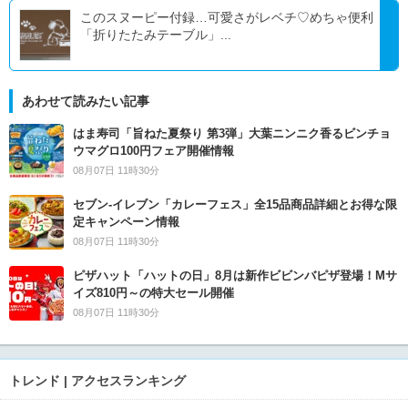
このスヌーピー付録…可愛さがレベチ♡めちゃ便利
「折りたたみテーブル」...
あわせて読みたい記事
はま寿司「旨ねた夏祭り 第3弾」大葉ニンニク香るビンチョ
ウマグロ100円フェア開催情報
08月07日 11時30分
セブン‐イレブン「カレーフェス」全15品商品詳細とお得な限
定キャンペーン情報
08月07日 11時30分
ピザハット「ハットの日」8月は新作ビビンバピザ登場！Mサ
イズ810円～の特大セール開催
08月07日 11時30分
トレンド | アクセスランキング