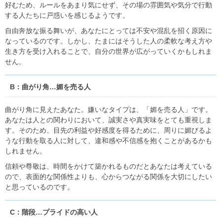
好むため、ルールをあまり気にせず、その場の雰囲気や気分で行動
する人たちに戸惑いを感じるようです。
自由奔放な振る舞いが、あなたにとっては不安や混乱を招く原因に
なっているのです。しかし、たまにはそうした人の柔軟な考え方や
生き方を受け入れることで、自分の世界が広がっていくかもしれま
せん。
B：曲がり角…媚を売る人
曲がり角に見えたあなた。嫌いなタイプは、「媚を売る人」です。
あなたは人との関わりにおいて、誠実さや真実味をとても重視しま
す。そのため、目先の利益や好感度を得るために、周りに媚びるよ
うな行動を取る人に対して、違和感や不信感を抱くことがあるかも
しれません。
信頼や尊敬は、時間をかけて築かれるものだとあなたは考えている
ので、表面的な関係性よりも、心からつながる関係を大切にしたい
と思っているのです。
C：階段…プライドの高い人