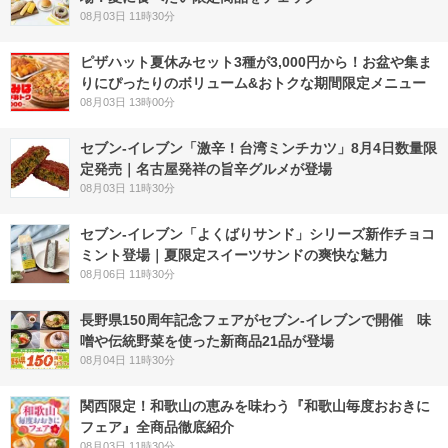
08月03日 11時30分
ピザハット夏休みセット3種が3,000円から！お盆や集ま
りにぴったりのボリューム&おトクな期間限定メニュー
08月03日 13時00分
セブン-イレブン「激辛！台湾ミンチカツ」8月4日数量限
定発売｜名古屋発祥の旨辛グルメが登場
08月03日 11時30分
セブン‐イレブン「よくばりサンド」シリーズ新作チョコ
ミント登場｜夏限定スイーツサンドの爽快な魅力
08月06日 11時30分
長野県150周年記念フェアがセブン-イレブンで開催 味
噌や伝統野菜を使った新商品21品が登場
08月04日 11時30分
関西限定！和歌山の恵みを味わう『和歌山毎度おおきに
フェア』全商品徹底紹介
08月03日 11時30分