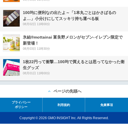
100均に便利なの出たよ～「1本丸ごとはかさばるの
よ…」小分けにしてスッキリ持ち運べる板
08月02日 11時00分
氷結®mottainai 富良野メロンがセブン‐イレブン限定で
新登場！
08月03日 11時30分
1枚22円って衝撃…100均で買えるとは思ってなかった衛
生グッズ
08月01日 11時00分
ページの先頭へ
プライバシー
利用規約
免責事項
ポリシー
Copyright © 2026 GMO INSIGHT Inc. All Rights Reserved.