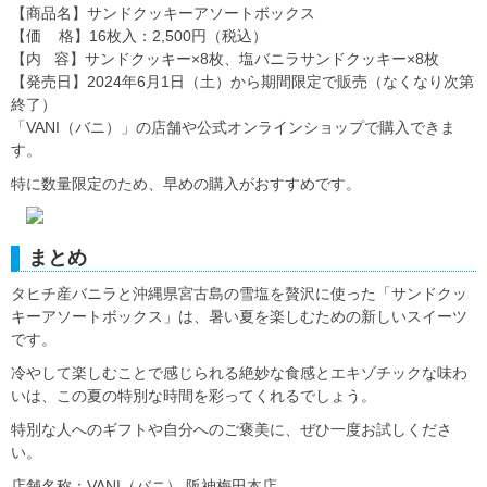
【商品名】サンドクッキーアソートボックス
【価 格】16枚入：2,500円（税込）
【内 容】サンドクッキー×8枚、塩バニラサンドクッキー×8枚
【発売日】2024年6月1日（土）から期間限定で販売（なくなり次第
終了）
「VANI（バニ）」の店舗や公式オンラインショップで購入できま
す。
特に数量限定のため、早めの購入がおすすめです。
まとめ
タヒチ産バニラと沖縄県宮古島の雪塩を贅沢に使った「サンドクッ
キーアソートボックス」は、暑い夏を楽しむための新しいスイーツ
です。
冷やして楽しむことで感じられる絶妙な食感とエキゾチックな味わ
いは、この夏の特別な時間を彩ってくれるでしょう。
特別な人へのギフトや自分へのご褒美に、ぜひ一度お試しくださ
い。
店舗名称：VANI（バニ） 阪神梅田本店