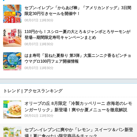
セブン‐イレブン「からあげ棒」「アメリカンドッグ」3日間
限定30円引きセールを開催中！
08月07日 11時30分
110円から！スシロー夏の大とろ＆ジャンボとろサーモンが
登場―期間限定寿司キャンペーンまとめ
08月07日 11時30分
はま寿司「旨ねた夏祭り 第3弾」大葉ニンニク香るビンチョ
ウマグロ100円フェア開催情報
08月07日 11時30分
トレンド | アクセスランキング
オリーブの丘 8月限定「冷製カッペリーニ 赤海老のレモ
ンガーリック」新登場！爽やか夏メニューを徹底解説
08月01日 11時30分
セブン‐イレブンに爽やか「レモン」スイーツ＆パン新登
場！夏に食べたい限定商品をチェック