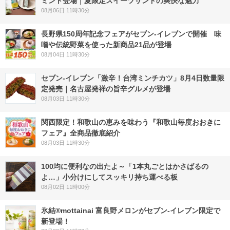
ミント登場｜夏限定スイーツサンドの爽快な魅力
08月06日 11時30分
長野県150周年記念フェアがセブン-イレブンで開催 味
噌や伝統野菜を使った新商品21品が登場
08月04日 11時30分
セブン-イレブン「激辛！台湾ミンチカツ」8月4日数量限
定発売｜名古屋発祥の旨辛グルメが登場
08月03日 11時30分
関西限定！和歌山の恵みを味わう『和歌山毎度おおきに
フェア』全商品徹底紹介
08月03日 11時30分
100均に便利なの出たよ～「1本丸ごとはかさばるの
よ…」小分けにしてスッキリ持ち運べる板
08月02日 11時00分
氷結®mottainai 富良野メロンがセブン‐イレブン限定で
新登場！