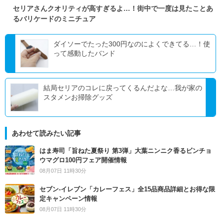
セリアさんクオリティが高すぎるよ…！街中で一度は見たことあ
るバリケードのミニチュア
ダイソーでたった300円なのによくできてる…！使
って感動したバンド
結局セリアのコレに戻ってくるんだよな…我が家の
スタメンお掃除グッズ
あわせて読みたい記事
はま寿司「旨ねた夏祭り 第3弾」大葉ニンニク香るビンチョ
ウマグロ100円フェア開催情報
08月07日 11時30分
セブン‐イレブン「カレーフェス」全15品商品詳細とお得な限
定キャンペーン情報
08月07日 11時30分