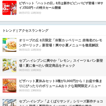
ピザハット「ハットの日」8月は新作ビビンバピザ登場！Mサ
イズ810円～の特大セール開催
08月07日 11時30分
トレンド | アクセスランキング
オリーブの丘 8月限定「冷製カッペリーニ 赤海老のレモ
ンガーリック」新登場！爽やか夏メニューを徹底解説
08月01日 11時30分
セブン‐イレブンに爽やか「レモン」スイーツ＆パン新登
場！夏に食べたい限定商品をチェック
08月03日 11時30分
ピザハット夏休みセット3種が3,000円から！お盆や集ま
りにぴったりのボリューム&おトクな期間限定メニュー
08月03日 13時00分
セブン‐イレブン「よくばりサンド」シリーズ新作チョコ