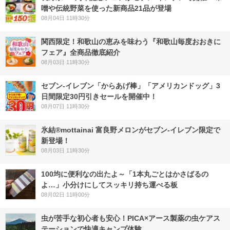
噌や伝統野菜を使った新商品21品が登場
08月04日 11時30分
関西限定！和歌山の恵みを味わう『和歌山毎度おおきに
フェア』全商品徹底紹介
08月03日 11時30分
セブン‐イレブン「からあげ棒」「アメリカンドッグ」3
日間限定30円引きセールを開催中！
08月07日 11時30分
氷結®mottainai 富良野メロンがセブン‐イレブン限定で
新登場！
08月03日 11時30分
100均に便利なの出たよ～「1本丸ごとはかさばるの
よ…」小分けにしてスッキリ持ち運べる板
08月02日 11時00分
虫が苦手な初心者も安心！PICA×アース製薬の虫ケアス
テーションで快適キャンプ体験