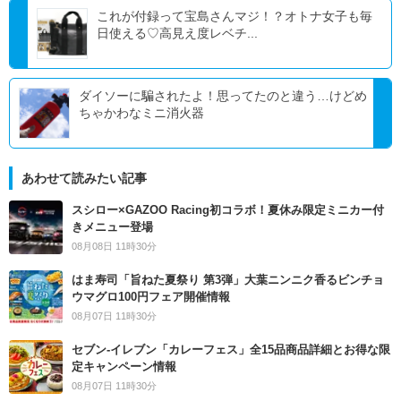
これが付録って宝島さんマジ！？オトナ女子も毎
日使える♡高見え度レベチ...
ダイソーに騙されたよ！思ってたのと違う…けどめ
ちゃかわなミニ消火器
あわせて読みたい記事
スシロー×GAZOO Racing初コラボ！夏休み限定ミニカー付
きメニュー登場
08月08日 11時30分
はま寿司「旨ねた夏祭り 第3弾」大葉ニンニク香るビンチョ
ウマグロ100円フェア開催情報
08月07日 11時30分
セブン‐イレブン「カレーフェス」全15品商品詳細とお得な限
定キャンペーン情報
08月07日 11時30分