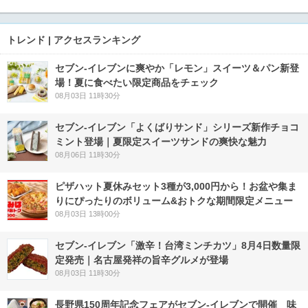
トレンド | アクセスランキング
セブン‐イレブンに爽やか「レモン」スイーツ＆パン新登
場！夏に食べたい限定商品をチェック
08月03日 11時30分
セブン‐イレブン「よくばりサンド」シリーズ新作チョコ
ミント登場｜夏限定スイーツサンドの爽快な魅力
08月06日 11時30分
ピザハット夏休みセット3種が3,000円から！お盆や集ま
りにぴったりのボリューム&おトクな期間限定メニュー
08月03日 13時00分
セブン-イレブン「激辛！台湾ミンチカツ」8月4日数量限
定発売｜名古屋発祥の旨辛グルメが登場
08月03日 11時30分
長野県150周年記念フェアがセブン-イレブンで開催 味