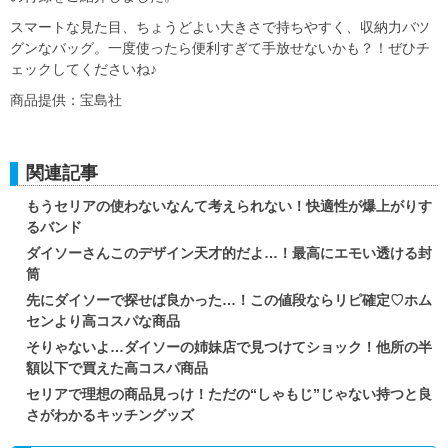
スマートな見た目、ちょうどよい大きさで持ちやすく、収納力バツ
グンなバッグ。一度使ったら便利すぎて手放せないかも？！ぜひチ
ェックしてくださいね♪
商品提供：宝島社
関連記事
もうセリアの使わないなんて考えられない！快適性が爆上がりす
るバンド
ダイソーさんこのデザイン天才的だよ…！最高にエモい透ける封
筒
先にダイソーで探せば良かった…！この値段ならリピ確定♡ホム
センより高コスパな商品
そりゃないよ…ダイソーの姉妹店で見つけてショック！他所の半
額以下で買えた高コスパ商品
セリアで理想の商品見っけ！ただの“しゃもじ”じゃない持つと良
さがわかるキッチングッズ