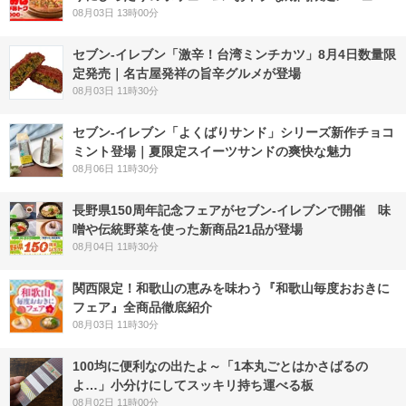
08月03日 13時00分
セブン-イレブン「激辛！台湾ミンチカツ」8月4日数量限
定発売｜名古屋発祥の旨辛グルメが登場
08月03日 11時30分
セブン‐イレブン「よくばりサンド」シリーズ新作チョコ
ミント登場｜夏限定スイーツサンドの爽快な魅力
08月06日 11時30分
長野県150周年記念フェアがセブン-イレブンで開催 味
噌や伝統野菜を使った新商品21品が登場
08月04日 11時30分
関西限定！和歌山の恵みを味わう『和歌山毎度おおきに
フェア』全商品徹底紹介
08月03日 11時30分
100均に便利なの出たよ～「1本丸ごとはかさばるの
よ…」小分けにしてスッキリ持ち運べる板
08月02日 11時00分