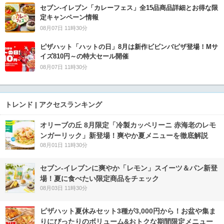
セブン‐イレブン「カレーフェス」全15品商品詳細とお得な限
定キャンペーン情報
08月07日 11時30分
ピザハット「ハットの日」8月は新作ビビンバピザ登場！Mサ
イズ810円～の特大セール開催
08月07日 11時30分
トレンド | アクセスランキング
オリーブの丘 8月限定「冷製カッペリーニ 赤海老のレモ
ンガーリック」新登場！爽やか夏メニューを徹底解説
08月01日 11時30分
セブン‐イレブンに爽やか「レモン」スイーツ＆パン新登
場！夏に食べたい限定商品をチェック
08月03日 11時30分
ピザハット夏休みセット3種が3,000円から！お盆や集ま
りにぴったりのボリューム&おトクな期間限定メニュー