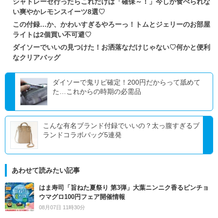
シャトレーゼ行ったらこれだけは「確保～！」今しか食べられな
い爽やかレモンスイーツ8選♡
この付録…か、かわいすぎるやろーっ！トムとジェリーのお部屋
ライトは2個買い不可避♡
ダイソーでいいの見つけた！お洒落なだけじゃない♡何かと便利
なクリアバッグ
ダイソーで鬼リピ確定！200円だからって舐めて
た…これからの時期の必需品
こんな有名ブランド付録でいいの？太っ腹すぎるブ
ランドコラボバッグ5連発
あわせて読みたい記事
はま寿司「旨ねた夏祭り 第3弾」大葉ニンニク香るビンチョ
ウマグロ100円フェア開催情報
08月07日 11時30分