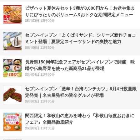
ピザハット夏休みセット3種が3,000円から！お盆や集ま
りにぴったりのボリューム&おトクな期間限定メニュー
08月03日 13時00分
セブン‐イレブン「よくばりサンド」シリーズ新作チョコ
ミント登場｜夏限定スイーツサンドの爽快な魅力
08月06日 11時30分
長野県150周年記念フェアがセブン-イレブンで開催 味
噌や伝統野菜を使った新商品21品が登場
08月04日 11時30分
セブン-イレブン「激辛！台湾ミンチカツ」8月4日数量限
定発売｜名古屋発祥の旨辛グルメが登場
08月03日 11時30分
関西限定！和歌山の恵みを味わう『和歌山毎度おおきに
フェア』全商品徹底紹介
08月03日 11時30分