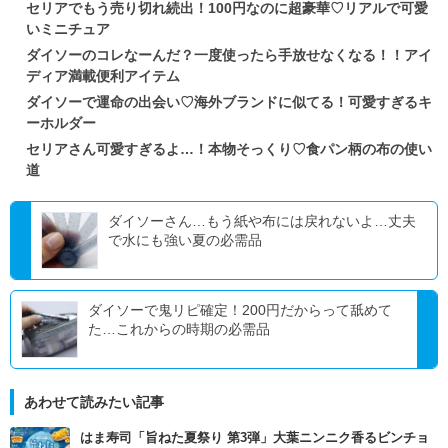
セリアでもう売り切れ続出！100円なのに超豪華♡リアルで可愛
いミニチュア
ダイソーのコレなーんだ？一度使ったら手放せなくなる！！アイ
ディア満載便利アイテム
ダイソーで運命の出会い♡海外ブランドに似てる！可愛すぎるキ
ーホルダー
セリアさん可愛すぎるよ…！本物そっくり♡食パン柄の布の使い
道
ダイソーさん…もう紙や布には戻れないよ…丈夫
で水にも強い夏の必需品
ダイソーで鬼リピ確定！200円だからって舐めて
た…これからの時期の必需品
あわせて読みたい記事
はま寿司「旨ねた夏祭り 第3弾」大葉ニンニク香るビンチョ