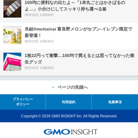
100均に便利なの出たよ～「1本丸ごとはかさばるの
よ…」小分けにしてスッキリ持ち運べる板
08月02日 11時00分
氷結®mottainai 富良野メロンがセブン‐イレブン限定で
新登場！
08月03日 11時30分
1枚22円って衝撃…100均で買えるとは思ってなかった衛
生グッズ
08月01日 11時00分
ページの先頭へ
プライバシー
利用規約
免責事項
ポリシー
Copyright © 2026 GMO INSIGHT Inc. All Rights Reserved.