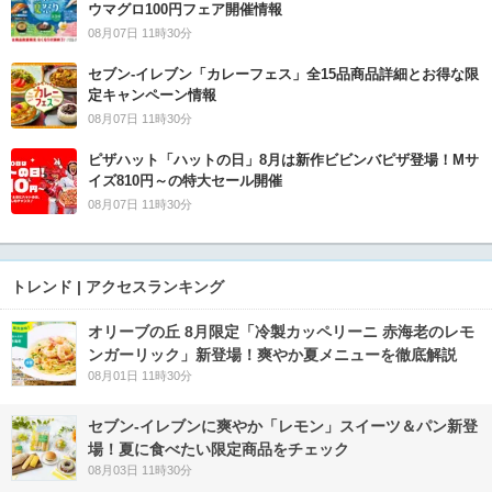
ウマグロ100円フェア開催情報
08月07日 11時30分
セブン‐イレブン「カレーフェス」全15品商品詳細とお得な限
定キャンペーン情報
08月07日 11時30分
ピザハット「ハットの日」8月は新作ビビンバピザ登場！Mサ
イズ810円～の特大セール開催
08月07日 11時30分
トレンド | アクセスランキング
オリーブの丘 8月限定「冷製カッペリーニ 赤海老のレモ
ンガーリック」新登場！爽やか夏メニューを徹底解説
08月01日 11時30分
セブン‐イレブンに爽やか「レモン」スイーツ＆パン新登
場！夏に食べたい限定商品をチェック
08月03日 11時30分