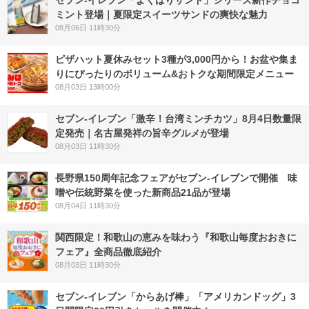
セブン‐イレブン「よくばりサンド」シリーズ新作チョコ
ミント登場｜夏限定スイーツサンドの爽快な魅力
08月06日 11時30分
ピザハット夏休みセット3種が3,000円から！お盆や集ま
りにぴったりのボリューム&おトクな期間限定メニュー
08月03日 13時00分
セブン-イレブン「激辛！台湾ミンチカツ」8月4日数量限
定発売｜名古屋発祥の旨辛グルメが登場
08月03日 11時30分
長野県150周年記念フェアがセブン-イレブンで開催 味
噌や伝統野菜を使った新商品21品が登場
08月04日 11時30分
関西限定！和歌山の恵みを味わう『和歌山毎度おおきに
フェア』全商品徹底紹介
08月03日 11時30分
セブン‐イレブン「からあげ棒」「アメリカンドッグ」3