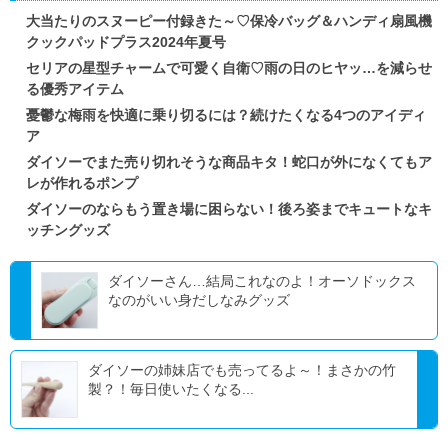
大当たりのスヌーピー付録きた～♡保冷バッグ＆ハンディ扇風機
クックパッドプラス2024年夏号
セリアの星型チャームで可愛く自衛♡雨の日のヒヤッ…を減らせ
る優秀アイテム
憂鬱な梅雨を快適に乗り切るには？続けたくなる4つのアイディ
ア
ダイソーでまた売り切れそうな商品キタ！蛇口が外になくてもア
レが作れるポンプ
ダイソーのならもう置き場に困らない！後ろ姿までキュートなキ
ッチングッズ
ダイソーさん…結局これなのよ！オーソドックス
なのがいい身だしなみグッズ
ダイソーの姉妹店でも売ってるよ～！まさかの竹
製？！毎日使いたくなる...