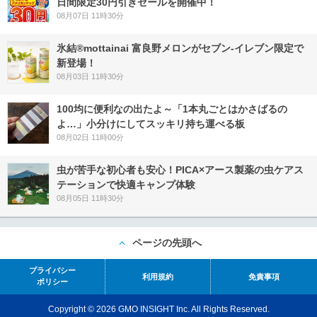
日間限定30円引きセールを開催中！
08月07日 11時30分
氷結®mottainai 富良野メロンがセブン‐イレブン限定で
新登場！
08月03日 11時30分
100均に便利なの出たよ～「1本丸ごとはかさばるの
よ…」小分けにしてスッキリ持ち運べる板
08月02日 11時00分
虫が苦手な初心者も安心！PICA×アース製薬の虫ケアス
テーションで快適キャンプ体験
08月05日 11時30分
ページの先頭へ
プライバシー
利用規約
免責事項
ポリシー
Copyright © 2026 GMO INSIGHT Inc. All Rights Reserved.