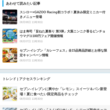
あわせて読みたい記事
スシロー×GAZOO Racing初コラボ！夏休み限定ミニカー付
きメニュー登場
08月08日 11時30分
はま寿司「旨ねた夏祭り 第3弾」大葉ニンニク香るビンチョ
ウマグロ100円フェア開催情報
08月07日 11時30分
セブン‐イレブン「カレーフェス」全15品商品詳細とお得な限
定キャンペーン情報
08月07日 11時30分
トレンド | アクセスランキング
セブン‐イレブンに爽やか「レモン」スイーツ＆パン新登
場！夏に食べたい限定商品をチェック
08月03日 11時30分