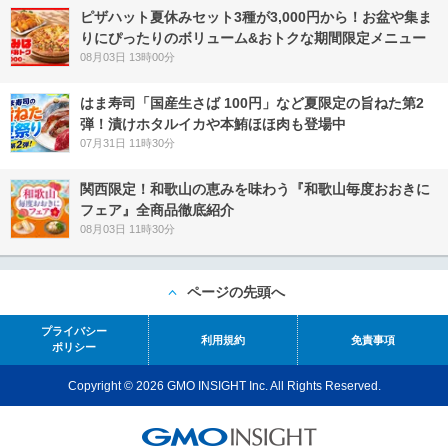
ピザハット夏休みセット3種が3,000円から！お盆や集ま
りにぴったりのボリューム&おトクな期間限定メニュー
08月03日 13時00分
はま寿司「国産生さば 100円」など夏限定の旨ねた第2
弾！漬けホタルイカや本鮪ほほ肉も登場中
07月31日 11時30分
関西限定！和歌山の恵みを味わう『和歌山毎度おおきに
フェア』全商品徹底紹介
08月03日 11時30分
ページの先頭へ
プライバシー
利用規約
免責事項
ポリシー
Copyright © 2026 GMO INSIGHT Inc. All Rights Reserved.