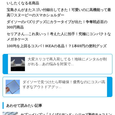
いしたくなる名商品
宝島さんがまたスゴい付録出してきた！可愛いのに高機能って最
高♡スヌーピーのスマホショルダー
ダイソーのバズりグッズにカラータイプが出た！争奪戦必至の
300円商品
セリアさん…これ良いっ！考えた人に拍手！究極にコンパクトな
メガネケース
100均を上回るコスパ！IKEAの名品！？1本69円の便利グッズ
大変スリコで再入荷してる！地味にメンタルが削
がれる…あの悩みを対策で...
ダイソーで見つけたら即確保！優秀なのにコスパ高
すぎなアウトドアグッ...
あわせて読みたい記事
セブン‐イレブン「よくばりサンド」シリーズ新作チョコミン