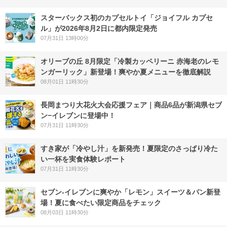
スターバックス初のカプセルトイ「ジョイフル カプセ
ル」が2026年8月2日に都内限定発売
07月31日 13時00分
オリーブの丘 8月限定「冷製カッペリーニ 赤海老のレモ
ンガーリック」新登場！爽やか夏メニューを徹底解説
08月01日 11時30分
長岡まつり大花火大会応援フェア｜商品6品が新潟県セブ
ン−イレブンに登場中！
07月31日 11時30分
すき家が「冷やし汁」を新発売！夏限定のさっぱり冷た
い一杯を実食体験レポート
07月31日 11時30分
セブン‐イレブンに爽やか「レモン」スイーツ＆パン新登
場！夏に食べたい限定商品をチェック
08月03日 11時30分