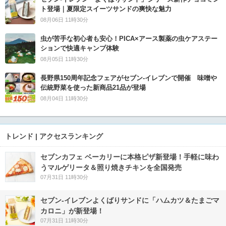
ト登場｜夏限定スイーツサンドの爽快な魅力
08月06日 11時30分
虫が苦手な初心者も安心！PICA×アース製薬の虫ケアステー
ションで快適キャンプ体験
08月05日 11時30分
長野県150周年記念フェアがセブン-イレブンで開催 味噌や
伝統野菜を使った新商品21品が登場
08月04日 11時30分
トレンド | アクセスランキング
セブンカフェ ベーカリーに本格ピザ新登場！手軽に味わ
うマルゲリータ＆照り焼きチキンを全国発売
07月31日 11時30分
セブン‐イレブンよくばりサンドに「ハムカツ＆たまごマ
カロニ」が新登場！
07月31日 11時30分