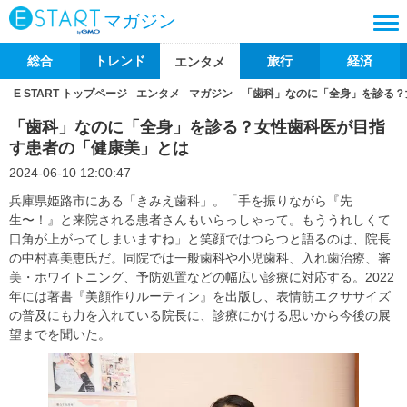
マガジン
総合
トレンド
旅行
経済
エンタメ
E START トップページ
エンタメ
マガジン
「歯科」なのに「全身」を診る？
「歯科」なのに「全身」を診る？女性歯科医が目指
す患者の「健康美」とは
2024-06-10 12:00:47
兵庫県姫路市にある「きみえ歯科」。「手を振りながら『先
生〜！』と来院される患者さんもいらっしゃって。もううれしくて
口角が上がってしまいますね」と笑顔ではつらつと語るのは、院長
の中村喜美恵氏だ。同院では一般歯科や小児歯科、入れ歯治療、審
美・ホワイトニング、予防処置などの幅広い診療に対応する。2022
年には著書『美顔作りルーティン』を出版し、表情筋エクササイズ
の普及にも力を入れている院長に、診療にかける思いから今後の展
望までを聞いた。