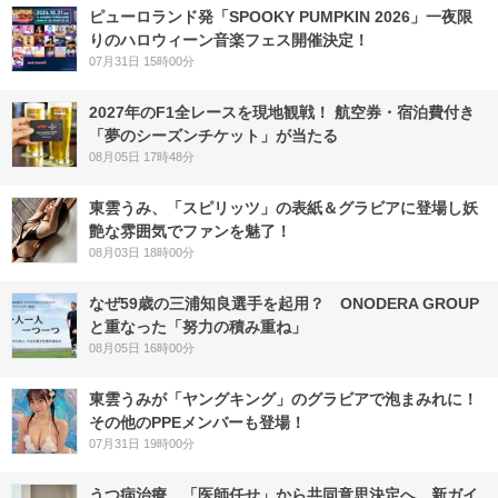
ピューロランド発「SPOOKY PUMPKIN 2026」一夜限
りのハロウィーン音楽フェス開催決定！
07月31日 15時00分
2027年のF1全レースを現地観戦！ 航空券・宿泊費付き
「夢のシーズンチケット」が当たる
08月05日 17時48分
東雲うみ、「スピリッツ」の表紙＆グラビアに登場し妖
艶な雰囲気でファンを魅了！
08月03日 18時00分
なぜ59歳の三浦知良選手を起用？ ONODERA GROUP
と重なった「努力の積み重ね」
08月05日 16時00分
東雲うみが「ヤングキング」のグラビアで泡まみれに！
その他のPPEメンバーも登場！
07月31日 19時00分
うつ病治療、「医師任せ」から共同意思決定へ 新ガイ