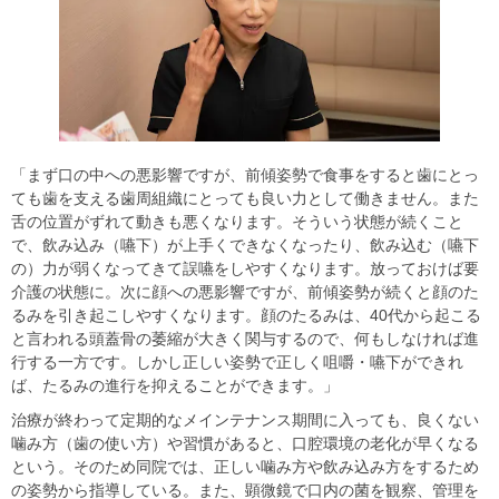
「まず口の中への悪影響ですが、前傾姿勢で食事をすると歯にとっ
ても歯を支える歯周組織にとっても良い力として働きません。また
舌の位置がずれて動きも悪くなります。そういう状態が続くこと
で、飲み込み（嚥下）が上手くできなくなったり、飲み込む（嚥下
の）力が弱くなってきて誤嚥をしやすくなります。放っておけば要
介護の状態に。次に顔への悪影響ですが、前傾姿勢が続くと顔のた
るみを引き起こしやすくなります。顔のたるみは、40代から起こる
と言われる頭蓋骨の萎縮が大きく関与するので、何もしなければ進
行する一方です。しかし正しい姿勢で正しく咀嚼・嚥下ができれ
ば、たるみの進行を抑えることができます。」
治療が終わって定期的なメインテナンス期間に入っても、良くない
噛み方（歯の使い方）や習慣があると、口腔環境の老化が早くなる
という。そのため同院では、正しい噛み方や飲み込み方をするため
の姿勢から指導している。また、顕微鏡で口内の菌を観察、管理を