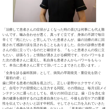
「治療して患者さんの症状がよくなった時の喜びは何事にも代え難
いんです。噛み合わせが悪く、真っすぐ立てず、身体の不調で毎日
辛くて『死にたい』と苦しんでいた患者さんが、歯の治療の末に回
復されて感謝の涙を流されることもありました。自分の診療が患者
さんの役に立っているのだと確信する、『もっと患者さんの役に立
ちたい、頑張ろう』と情熱が湧き上がる瞬間です。そのパワーをま
た次の患者さんに還元し、私自身も患者さんからパワーをもらっ
て。本当に患者さんに育てて頂いてここまできたと思います。」
「全身を診る歯科医師」として、病気の早期発見・重症化を防ぐ
「最初の砦」に
歯に関する患者の知識を底上げし、正しい姿勢やエクササイズな
ど、自宅ケアの習慣化にも注力する同院。その理由は、毎月1回メイ
ンテナンスに通ったとしても、残りの30日ほどは、歯・口を含む全
身の健康を維持するのは患者自身だからだ。今後も自宅ケアの重要
性を伝えていきたいと話す中村氏。そしてさらに力を入れていきた
いのが「全身を診る予防医療」だという。 「基本的に病院って、健