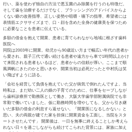
行い、薬を使わず独自の方法で悪玉菌のみ除菌を行うのも特徴だ。
そして歯を治療するだけでなく、ブラッシングのアドバイスからよ
くない癖の改善指導、正しい姿勢や咀嚼・嚥下の指導、希望者には
表情筋エクササイズまで、口・顔を含めた全身の健康美を保つため
に必要なことを患者に伝えている。
多額の借金を抱えて開業、患者に育てられながら地域に根ざす歯科
医院へ
同院は2003年に開業。幼児から90歳近い方まで幅広い年代の患者か
ら愛され、親子三代で通い続ける患者や遠方から車で1時間以上かけ
て来院される患者もいるほど、患者からの信頼が厚い。ここまで順
風満帆にきたのかと思いきや、開業当初は必死だったと中村氏は笑
い飛ばすように語る。
「会社を経営して負債を抱えていた父が病気で倒れたんですよ。当
時私は、まだ幼い二人の娘の子育てのために、仕事をセーブしなが
ら歯科診療所で勤務医として働き、大阪大学歯学部附属病院でも非
常勤で働いていました。仮に勤務時間を増やしても、父から引き継
いだ多額の借金の利息すら返せない。『開業医になるしかない』と
思い、夫の両親が建てた家を担保に開業資金を工面し、当院をスタ
ートさせたんです」 開業後は、一日を無事に終えることしか考えら
れない日々を過ごしながらも続けてこられた背景には、家族に加え