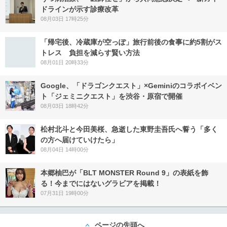
ドラインが示す診療改革
08月03日 17時25分
「帰宅後、冷蔵庫が空っぽ」旅行前後の食事に約5割がス
トレス 負担を減らす賢い方法
08月01日 20時33分
Google、「ドラゴンクエスト」×Geminiのコラボイベン
ト「ジェミニクエスト」を渋谷・原宿で開催
08月03日 18時42分
松村北斗と今田美桜、急逝した東野圭吾氏へ誓う「多く
の方へ届けていけたら」
08月04日 14時00分
本郷柚巴が「BLT MONSTER Round 9」の表紙を飾
る！今までにはないグラビアを掲載！
07月31日 19時00分
ページの先頭へ