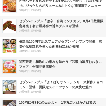
ピザハット夏休みセット3種が3,000円から！お盆や集ま
りにぴったりのボリューム&おトクな期間限定メニュー
08月03日 13時00分
セブン-イレブン「激辛！台湾ミンチカツ」8月4日数量限
定発売｜名古屋発祥の旨辛グルメが登場
08月03日 11時30分
長野県150周年記念フェアがセブン-イレブンで開催 味
噌や伝統野菜を使った新商品21品が登場
08月04日 11時30分
関西限定！和歌山の恵みを味わう『和歌山毎度おおきに
フェア』全商品徹底紹介
08月03日 11時30分
セブン‐イレブン「よくばりサンド」シリーズ新作チョコ
ミント登場｜夏限定スイーツサンドの爽快な魅力
08月06日 11時30分
100均に便利なの出たよ～「1本丸ごとはかさばるの