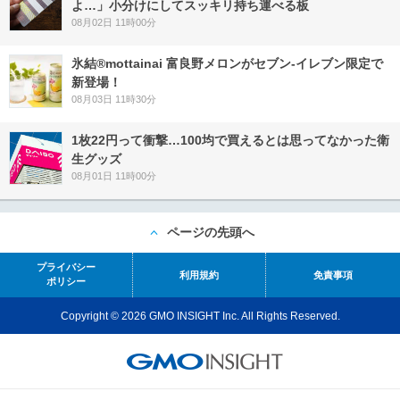
よ…」小分けにしてスッキリ持ち運べる板
08月02日 11時00分
氷結®mottainai 富良野メロンがセブン‐イレブン限定で
新登場！
08月03日 11時30分
1枚22円って衝撃…100均で買えるとは思ってなかった衛
生グッズ
08月01日 11時00分
ページの先頭へ
プライバシー
利用規約
免責事項
ポリシー
Copyright © 2026 GMO INSIGHT Inc. All Rights Reserved.