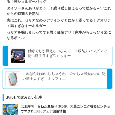
る！神ショルダーバッグ
ダイソーさんありがとう…！繰り返し使えるって助かる～♡これ
からの時期の必需品
実はこれ…セリアなの♡デザインがとにかく凝ってる！クオリテ
ィ高すぎなキーホルダー
セリアを探しまわってでも買う価値アリ！家事がちょっぴり楽に
なるボトル
付録でしか買えないなんて…！収納力バツグンで
使い勝手良すぎ♡ミッキー...
これは付録買いしちゃうわ…♡めちゃ可愛いのに使
い勝手よすぎ！ミッフィ...
あわせて読みたい記事
はま寿司「旨ねた夏祭り 第3弾」大葉ニンニク香るビンチョ
ウマグロ100円フェア開催情報