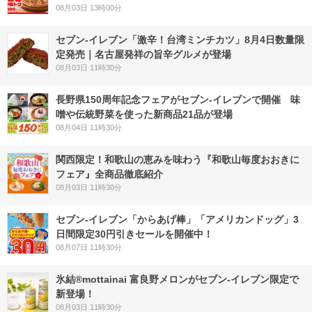
08月03日 13時00分
セブン-イレブン「激辛！台湾ミンチカツ」8月4日数量限
定発売｜名古屋発祥の旨辛グルメが登場
08月03日 11時30分
長野県150周年記念フェアがセブン-イレブンで開催 味
噌や伝統野菜を使った新商品21品が登場
08月04日 11時30分
関西限定！和歌山の恵みを味わう『和歌山毎度おおきに
フェア』全商品徹底紹介
08月03日 11時30分
セブン‐イレブン「からあげ棒」「アメリカンドッグ」3
日間限定30円引きセールを開催中！
08月07日 11時30分
氷結®mottainai 富良野メロンがセブン‐イレブン限定で
新登場！
08月03日 11時30分