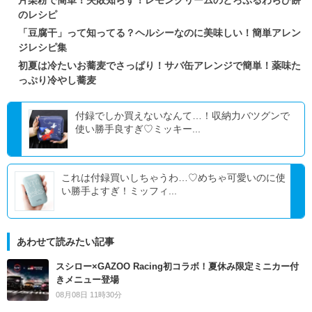
のレシピ
「豆腐干」って知ってる？ヘルシーなのに美味しい！簡単アレン
ジレシピ集
初夏は冷たいお蕎麦でさっぱり！サバ缶アレンジで簡単！薬味た
っぷり冷やし蕎麦
付録でしか買えないなんて…！収納力バツグンで
使い勝手良すぎ♡ミッキー...
これは付録買いしちゃうわ…♡めちゃ可愛いのに使
い勝手よすぎ！ミッフィ...
あわせて読みたい記事
スシロー×GAZOO Racing初コラボ！夏休み限定ミニカー付
きメニュー登場
08月08日 11時30分