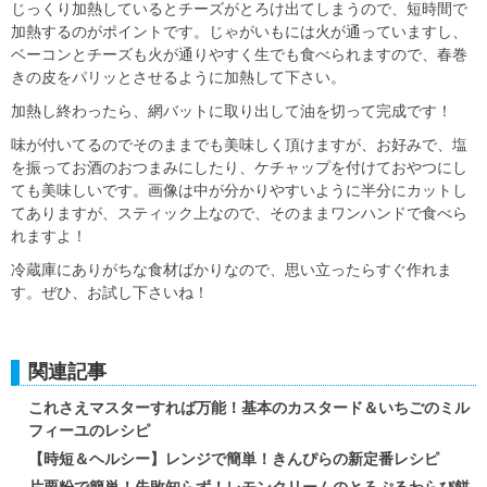
じっくり加熱しているとチーズがとろけ出てしまうので、短時間で
加熱するのがポイントです。じゃがいもには火が通っていますし、
ベーコンとチーズも火が通りやすく生でも食べられますので、春巻
きの皮をパリッとさせるように加熱して下さい。
加熱し終わったら、網バットに取り出して油を切って完成です！
味が付いてるのでそのままでも美味しく頂けますが、お好みで、塩
を振ってお酒のおつまみにしたり、ケチャップを付けておやつにし
ても美味しいです。画像は中が分かりやすいように半分にカットし
てありますが、スティック上なので、そのままワンハンドで食べら
れますよ！
冷蔵庫にありがちな食材ばかりなので、思い立ったらすぐ作れま
す。ぜひ、お試し下さいね！
関連記事
これさえマスターすれば万能！基本のカスタード＆いちごのミル
フィーユのレシピ
【時短＆ヘルシー】レンジで簡単！きんぴらの新定番レシピ
片栗粉で簡単！失敗知らず！レモンクリームのとろぷるわらび餅