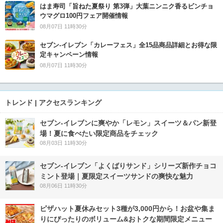
はま寿司「旨ねた夏祭り 第3弾」大葉ニンニク香るビンチョ
ウマグロ100円フェア開催情報
08月07日 11時30分
セブン‐イレブン「カレーフェス」全15品商品詳細とお得な限
定キャンペーン情報
08月07日 11時30分
トレンド | アクセスランキング
セブン‐イレブンに爽やか「レモン」スイーツ＆パン新登
場！夏に食べたい限定商品をチェック
08月03日 11時30分
セブン‐イレブン「よくばりサンド」シリーズ新作チョコ
ミント登場｜夏限定スイーツサンドの爽快な魅力
08月06日 11時30分
ピザハット夏休みセット3種が3,000円から！お盆や集ま
りにぴったりのボリューム&おトクな期間限定メニュー