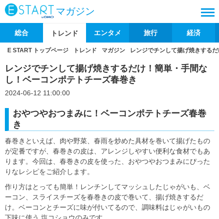
マガジン
総合
エンタメ
旅行
経済
トレンド
E START トップページ
トレンド
マガジン
レンジでチンして揚げ焼きするだ
レンジでチンして揚げ焼きするだけ！簡単・手間な
し！ベーコンポテトチーズ春巻き
2024-06-12 11:00:00
おやつやおつまみに！ベーコンポテトチーズ春巻
き
春巻きといえば、肉や野菜、春雨を炒めた具材を巻いて揚げたもの
が定番ですが、春巻きの皮は、アレンジしやすい便利な食材でもあ
ります。今回は、春巻きの皮を使った、おやつやおつまみにぴった
りなレシピをご紹介します。
作り方はとっても簡単！レンチンしてマッシュしたじゃがいも、ベ
ーコン、スライスチーズを春巻きの皮で巻いて、揚げ焼きするだ
け。ベーコンとチーズに味が付いてるので、調味料はじゃがいもの
下味に使う 塩コショウのみです。