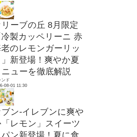
オリーブの丘 8月限定
「冷製カッペリーニ 赤
海老のレモンガーリッ
ク」新登場！爽やか夏
メニューを徹底解説
レンド
6-08-01 11:30
セブン‐イレブンに爽や
か「レモン」スイーツ
＆パン新登場！夏に食