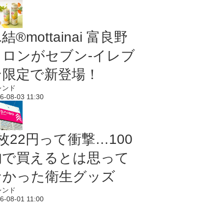
結®mottainai 富良野
メロンがセブン‐イレブ
ン限定で新登場！
レンド
6-08-03 11:30
枚22円って衝撃…100
均で買えるとは思って
なかった衛生グッズ
レンド
6-08-01 11:00