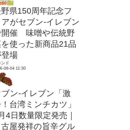
長野県150周年記念フ
ェアがセブン-イレブン
で開催 味噌や伝統野
菜を使った新商品21品
が登場
レンド
6-08-04 11:30
セブン-イレブン「激
辛！台湾ミンチカツ」
8月4日数量限定発売｜
名古屋発祥の旨辛グル