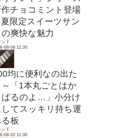
新作チョコミント登場
｜夏限定スイーツサン
ドの爽快な魅力
レンド
6-08-06 11:30
100均に便利なの出た
よ～「1本丸ごとはか
さばるのよ…」小分け
にしてスッキリ持ち運
べる板
レンド
6-08-02 11:00