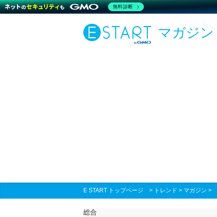
無料診断
マガジン
E START トップページ
>
トレンド
>
マガジン
総合