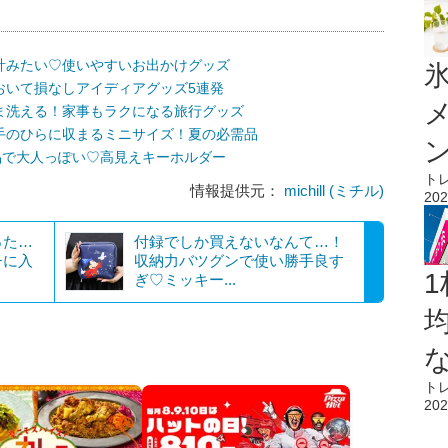
計みたい♡使いやすいお出かけグッズ
氷
おいて損なしアイディアグッズ5連発
ま洗える！家事もラクになる旅行グッズ
手のひらに収まるミニサイズ！夏の必需品
品で大人っぽい♡高見えキーホルダー
ト
情報提供元：
michill (ミチル)
202
った…
付録でしか買えないなんて…！
チに入
収納力バツグンで使い勝手良す
1
ぎ♡ミッキー...
ト
202