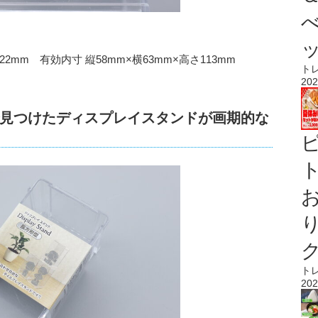
2mm 有効内寸 縦58mm×横63mm×高さ113mm
ト
202
見つけたディスプレイスタンドが画期的な
ト
ト
202