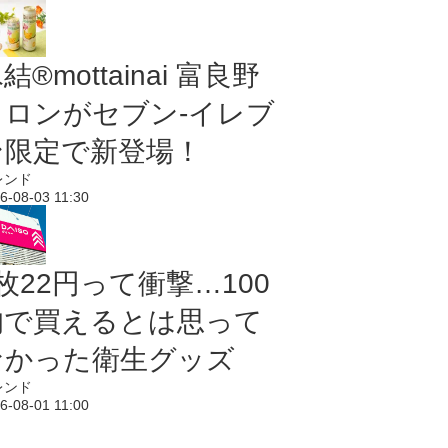
結®mottainai 富良野
メロンがセブン‐イレブ
ン限定で新登場！
レンド
6-08-03 11:30
枚22円って衝撃…100
均で買えるとは思って
なかった衛生グッズ
レンド
6-08-01 11:00