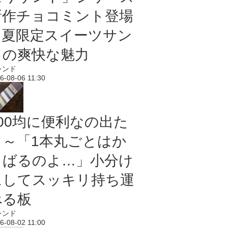
新作チョコミント登場
｜夏限定スイーツサン
ドの爽快な魅力
レンド
6-08-06 11:30
100均に便利なの出た
よ～「1本丸ごとはか
さばるのよ…」小分け
にしてスッキリ持ち運
べる板
レンド
6-08-02 11:00