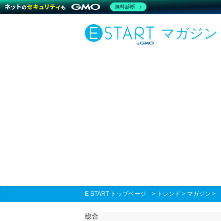
無料診断
マガジン
E START トップページ
>
トレンド
>
マガジン
総合