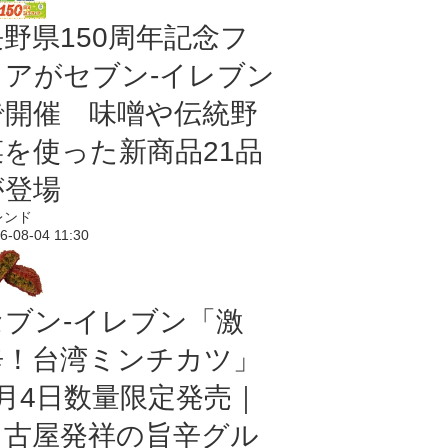
長野県150周年記念フ
ェアがセブン-イレブン
で開催 味噌や伝統野
菜を使った新商品21品
が登場
レンド
6-08-04 11:30
セブン-イレブン「激
辛！台湾ミンチカツ」
8月4日数量限定発売｜
名古屋発祥の旨辛グル