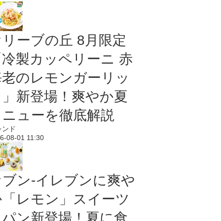
オリーブの丘 8月限定
「冷製カッペリーニ 赤
海老のレモンガーリッ
ク」新登場！爽やか夏
メニューを徹底解説
レンド
6-08-01 11:30
セブン‐イレブンに爽や
か「レモン」スイーツ
＆パン新登場！夏に食