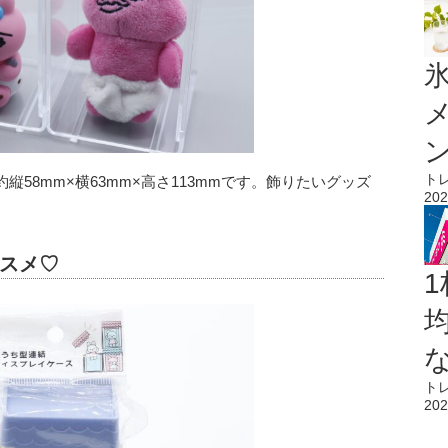
氷
ト
58mm×横63mm×高さ113mmです。飾りたいグッズ
202
スメ♡
1
ト
202