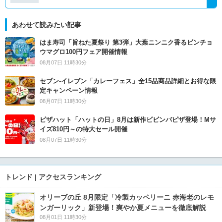
あわせて読みたい記事
はま寿司「旨ねた夏祭り 第3弾」大葉ニンニク香るビンチョ
ウマグロ100円フェア開催情報
08月07日 11時30分
セブン‐イレブン「カレーフェス」全15品商品詳細とお得な限
定キャンペーン情報
08月07日 11時30分
ピザハット「ハットの日」8月は新作ビビンバピザ登場！Mサ
イズ810円～の特大セール開催
08月07日 11時30分
トレンド | アクセスランキング
オリーブの丘 8月限定「冷製カッペリーニ 赤海老のレモ
ンガーリック」新登場！爽やか夏メニューを徹底解説
08月01日 11時30分