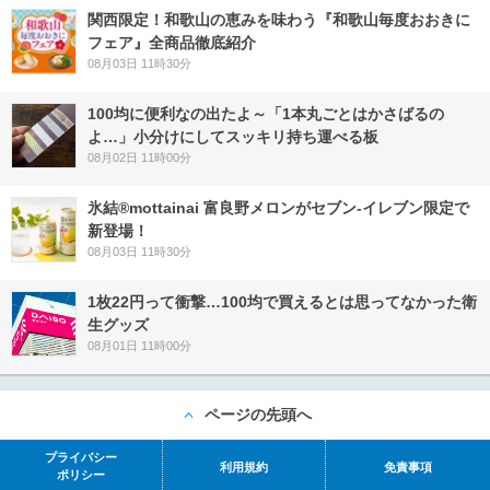
関西限定！和歌山の恵みを味わう『和歌山毎度おおきに
フェア』全商品徹底紹介
08月03日 11時30分
100均に便利なの出たよ～「1本丸ごとはかさばるの
よ…」小分けにしてスッキリ持ち運べる板
08月02日 11時00分
氷結®mottainai 富良野メロンがセブン‐イレブン限定で
新登場！
08月03日 11時30分
1枚22円って衝撃…100均で買えるとは思ってなかった衛
生グッズ
08月01日 11時00分
ページの先頭へ
プライバシー
利用規約
免責事項
ポリシー