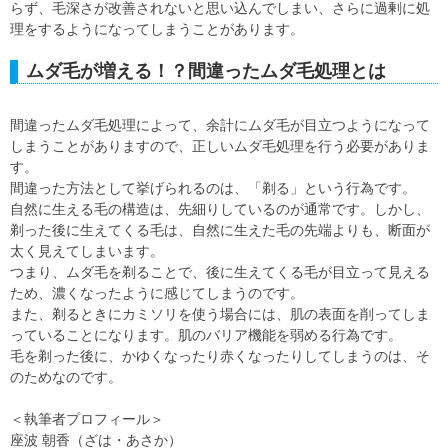
らず、毛深さが改善されないと思い込んでしまい、さらに過剰に処
理をするようになってしまうことがあります。
ムダ毛が増える！？間違ったムダ毛処理とは
間違ったムダ毛処理によって、余計にムダ毛が目立つようになって
しまうことがありますので、正しいムダ毛処理を行う必要がありま
す。
間違った方法として挙げられるのは、「剃る」という行為です。
自然に生える毛の構造は、先細りしているのが通常です。しかし、
剃った後に生えてくる毛は、自然に生えた毛の先端よりも、断面が
太く見えてしまいます。
つまり、ムダ毛を剃ることで、後に生えてくる毛が目立って見える
ため、濃くなったように感じてしまうのです。
また、剃るときにカミソリを使う場合には、肌の表面を削ってしま
っていることになります。肌のバリア機能を弱める行為です。
毛を剃った後に、かゆくなったり赤くなったりしてしまうのは、そ
のためなのです。
＜執筆者プロフィール＞
座波 朝香（ざは・あさか）