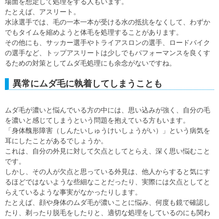
場面を想定して処理をする人もいます。
たとえば、アスリート。
水泳選手では、毛の一本一本が受ける水の抵抗をなくして、わずか
でもタイムを縮めようと体毛を処理することがあります。
その他にも、サッカー選手やトライアスロンの選手、ロードバイク
の選手など、トップアスリートは少しでもパフォーマンスを良くす
るための対策としてムダ毛処理にも余念がないですね。
異常にムダ毛に執着してしまうことも
ムダ毛が濃いと悩んでいる方の中には、思い込みが強く、自分の毛
を濃いと感じてしまうという問題を抱えている方もいます。
「身体醜形障害（しんたいしゅうけいしょうがい）」という病気を
耳にしたことがあるでしょうか。
これは、自分の外見に対して欠点としてとらえ、深く思い悩むこと
です。
しかし、その人が欠点と思っている外見は、他人からすると気にす
るほどではないような些細なことだったり、実際には欠点としてと
らえているような事実がなかったりします。
たとえば、顔や身体のムダ毛が濃いことに悩み、何度も鏡で確認し
たり、剃ったり脱毛をしたりと、適切な処理をしているのにも関わ