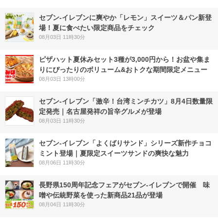
セブン‐イレブンに爽やか「レモン」スイーツ＆パン新登
場！夏に食べたい限定商品をチェック
08月03日 11時30分
ピザハット夏休みセット3種が3,000円から！お盆や集ま
りにぴったりのボリューム&おトクな期間限定メニュー
08月03日 13時00分
セブン-イレブン「激辛！台湾ミンチカツ」8月4日数量限
定発売｜名古屋発祥の旨辛グルメが登場
08月03日 11時30分
セブン‐イレブン「よくばりサンド」シリーズ新作チョコ
ミント登場｜夏限定スイーツサンドの爽快な魅力
08月06日 11時30分
長野県150周年記念フェアがセブン-イレブンで開催 味
噌や伝統野菜を使った新商品21品が登場
08月04日 11時30分