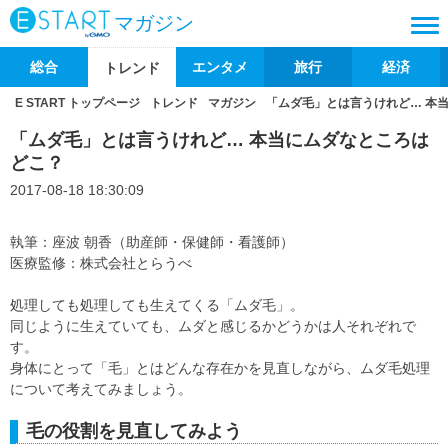
マガジン
総合
エンタメ
旅行
経済
トレンド
E START トップページ
トレンド
マガジン
「ムダ毛」とは言うけれど… 本
「ムダ毛」とは言うけれど… 本当にムダなところは
どこ？
2017-08-18 18:30:09
執筆：座波 朝香（助産師・保健師・看護師）
医療監修：株式会社とらうべ
処理しても処理しても生えてくる「ムダ毛」。
同じように生えていても、ムダと感じるかどうかは人それぞれで
す。
身体にとって「毛」とはどんな存在かを見直しながら、ムダ毛処理
について考えてみましょう。
毛の役割を見直してみよう