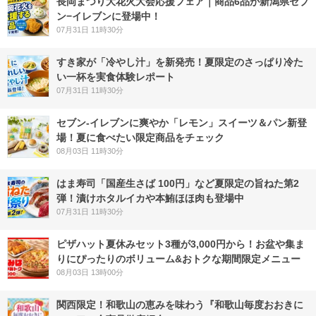
長岡まつり大花火大会応援フェア｜商品6品が新潟県セブ
ン−イレブンに登場中！
07月31日 11時30分
すき家が「冷やし汁」を新発売！夏限定のさっぱり冷た
い一杯を実食体験レポート
07月31日 11時30分
セブン‐イレブンに爽やか「レモン」スイーツ＆パン新登
場！夏に食べたい限定商品をチェック
08月03日 11時30分
はま寿司「国産生さば 100円」など夏限定の旨ねた第2
弾！漬けホタルイカや本鮪ほほ肉も登場中
07月31日 11時30分
ピザハット夏休みセット3種が3,000円から！お盆や集ま
りにぴったりのボリューム&おトクな期間限定メニュー
08月03日 13時00分
関西限定！和歌山の恵みを味わう『和歌山毎度おおきに