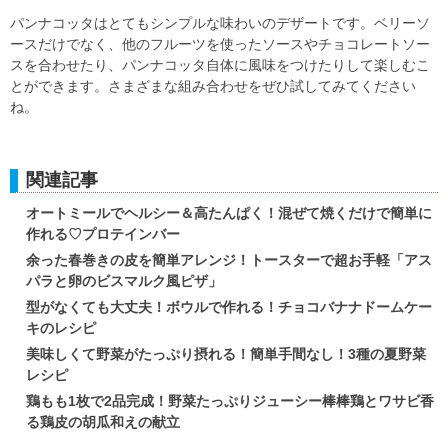
パンナコッタはとてもシンプルな味わいのデザートです。ベリーソ
ースだけでなく、他のフルーツを使ったソースやチョコレートソー
スを合わせたり、パンナコッタ自体に風味をつけたりして楽しむこ
とができます。さまざまな組み合わせをぜひ試してみてください
ね。
関連記事
オートミールでヘルシー＆高たんぱく！混ぜて焼くだけで簡単に
作れる♡プロテインバー
余った春巻きの皮を簡単アレンジ！トースターで超お手軽「アス
パラと卵のビスマルク風ピザ」
型がなくても大丈夫！ボウルで作れる！チョコバナナドームケー
キのレシピ
美味しくて野菜がたっぷり摂れる！簡単手間なし！3種の夏野菜
レシピ
鶏もも1枚で2品完成！野菜たっぷりジューシー棒棒鶏とワサビ香
る鶏皮の胡瓜和えの献立