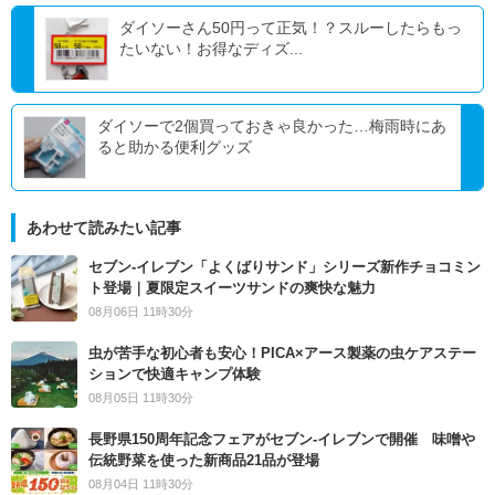
ダイソーさん50円って正気！？スルーしたらもっ
たいない！お得なディズ...
ダイソーで2個買っておきゃ良かった…梅雨時にあ
ると助かる便利グッズ
あわせて読みたい記事
セブン‐イレブン「よくばりサンド」シリーズ新作チョコミン
ト登場｜夏限定スイーツサンドの爽快な魅力
08月06日 11時30分
虫が苦手な初心者も安心！PICA×アース製薬の虫ケアステー
ションで快適キャンプ体験
08月05日 11時30分
長野県150周年記念フェアがセブン-イレブンで開催 味噌や
伝統野菜を使った新商品21品が登場
08月04日 11時30分