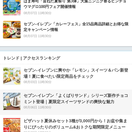
はま寿司「旨ねた夏祭り 第3弾」大葉ニンニク香るビンチョ
ウマグロ100円フェア開催情報
08月07日 11時30分
セブン‐イレブン「カレーフェス」全15品商品詳細とお得な限
定キャンペーン情報
08月07日 11時30分
トレンド | アクセスランキング
セブン‐イレブンに爽やか「レモン」スイーツ＆パン新登
場！夏に食べたい限定商品をチェック
08月03日 11時30分
セブン‐イレブン「よくばりサンド」シリーズ新作チョコ
ミント登場｜夏限定スイーツサンドの爽快な魅力
08月06日 11時30分
ピザハット夏休みセット3種が3,000円から！お盆や集ま
りにぴったりのボリューム&おトクな期間限定メニュー