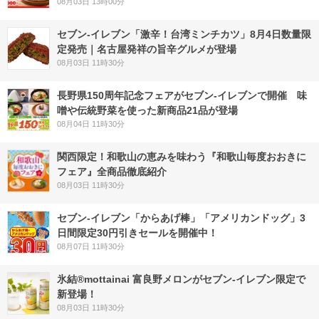
08月03日 13時00分
セブン-イレブン「激辛！台湾ミンチカツ」8月4日数量限
定発売｜名古屋発祥の旨辛グルメが登場
08月03日 11時30分
長野県150周年記念フェアがセブン-イレブンで開催 味
噌や伝統野菜を使った新商品21品が登場
08月04日 11時30分
関西限定！和歌山の恵みを味わう『和歌山毎度おおきに
フェア』全商品徹底紹介
08月03日 11時30分
セブン‐イレブン「からあげ棒」「アメリカンドッグ」3
日間限定30円引きセールを開催中！
08月07日 11時30分
氷結®mottainai 富良野メロンがセブン‐イレブン限定で
新登場！
08月03日 11時30分